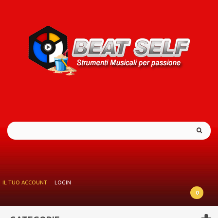
IL TUO ACCOUNT
LOGIN
0