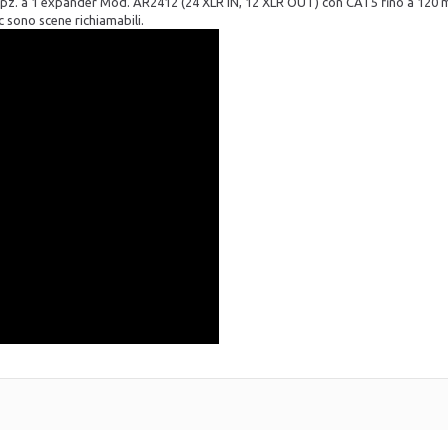
e 2pz. a 1 expander Mod. AR2412 (24 XLR IN, 12 XLR OUT) con CAT5 fino a 120
c sono scene richiamabili.