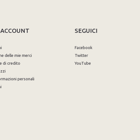
O ACCOUNT
SEGUICI
ni
Facebook
ne delle mie merci
Twitter
e di credito
YouTube
izzi
ormazioni personali
i