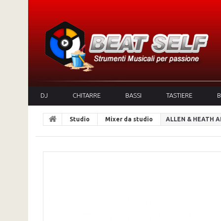
DJ
CHITARRE
BASSI
TASTIERE
B
Studio
Mixer da studio
ALLEN & HEATH A