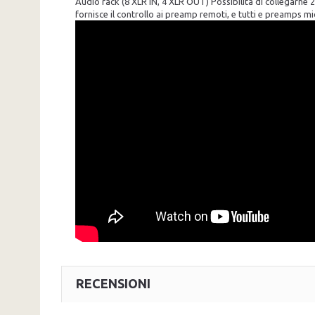
Audio rack (8 XLR IN, 4 XLR OUT) Possibilità di collegarn
fornisce il controllo ai preamp remoti, e tutti e preamps mi
RECENSIONI