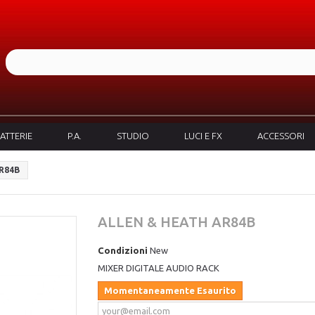
ATTERIE
P.A.
STUDIO
LUCI E FX
ACCESSORI
R84B
ALLEN & HEATH AR84B
Condizioni
New
MIXER DIGITALE AUDIO RACK
Momentaneamente Esaurito