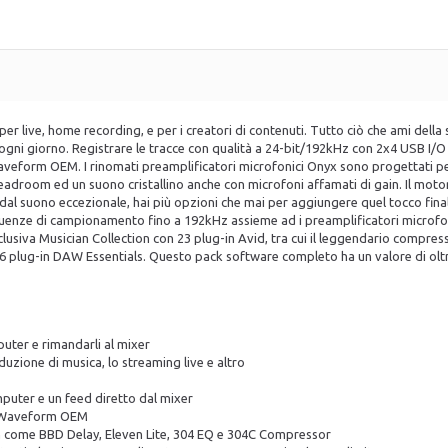
er live, home recording, e per i creatori di contenuti. Tutto ciò che ami della 
xer ogni giorno. Registrare le tracce con qualità a 24-bit/192kHz con 2x4 USB I
Waveform OEM. I rinomati preamplificatori microfonici Onyx sono progettati pe
headroom ed un suono cristallino anche con microfoni affamati di gain. Il motor
i dal suono eccezionale, hai più opzioni che mai per aggiungere quel tocco fina
quenze di campionamento fino a 192kHz assieme ad i preamplificatori microfon
clusiva Musician Collection con 23 plug-in Avid, tra cui il leggendario compress
 plug-in DAW Essentials. Questo pack software completo ha un valore di olt
uter e rimandarli al mixer
oduzione di musica, lo streaming live e altro
puter e un feed diretto dal mixer
t e Waveform OEM
gin come BBD Delay, Eleven Lite, 304 EQ e 304C Compressor