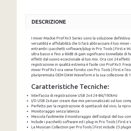
DESCRIZIONE
I mixer Mackie ProFXv3 Series sono la soluzione definitiva p
versatilità e affidabilità che ti farà abbracciare il tuo mi
entrambi i pacchetti software/plug-in Pro Tools | First e 
ultra basso e fino a 60dB di gain significano tonnellate di 
effetti dal suono eccezionale al tuo mix. Ora con 24 effett
registrazione in qualità estrema è facile con ProFXv3. Fre
mixer ProFXv3 ora viene fornito con Pro Tools | First e l'es
pluripremiata OEM DAW Waveform e la sua collezione di 16
Caratteristiche Tecniche:
Interfaccia di registrazione USB 2x4 24-Bit/192kHz
I/O USB 2x4 per creare due mix personalizzati sul tuo comp
Perfetto per la registrazione di spettacoli dal vivo, la ripr
Monitoraggio senza latenza
Mescola facilmente il monitoraggio dell'output del tuo com
Include i pacchetti software ed i plug-in Pro Tools | Firs
La Musician Collection per ProTools | First include 23 plu