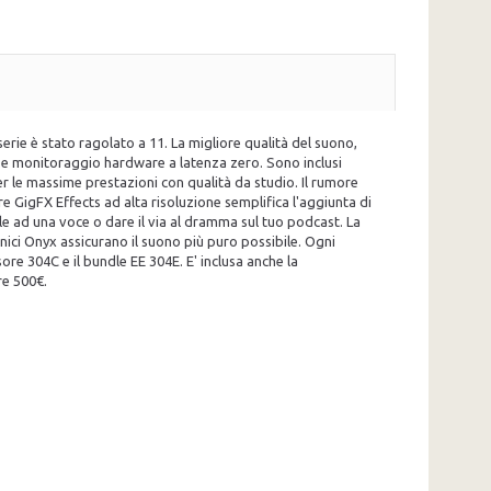
serie è stato ragolato a 11. La migliore qualità del suono,
/O e monitoraggio hardware a latenza zero. Sono inclusi
r le massime prestazioni con qualità da studio. Il rumore
e GigFX Effects ad alta risoluzione semplifica l'aggiunta di
le ad una voce o dare il via al dramma sul tuo podcast. La
ici Onyx assicurano il suono più puro possibile. Ogni
ore 304C e il bundle EE 304E. E' inclusa anche la
re 500€.