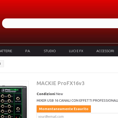
ATTERIE
P.A.
STUDIO
LUCI E FX
ACCESSORI
3
MACKIE ProFX16v3
Condizioni
New
MIXER USB 16 CANALI CON EFFETTI PROFESSIONAL
Momentaneamente Esaurito