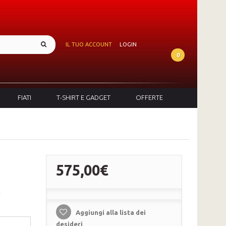
IL TUO ACCOUNT
LOGIN
0
FIATI
T-SHIRT E GADGET
OFFERTE
575,00€
I
Aggiungi alla lista dei
desideri