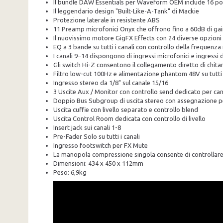
Il bundle DAW Essentials per Waveform OEM include 16 pot
Il leggendario design "Built-Like-A-Tank" di Mackie
Protezione laterale in resistente ABS
11 Preamp microfonici Onyx che offrono fino a 60dB di gai
Il nuovissimo motore GigFX Effects con 24 diverse opzioni F
EQ a 3 bande su tutti i canali con controllo della frequenz
I canali 9–14 dispongono di ingressi microfonici e ingressi d
Gli switch Hi-Z consentono il collegamento diretto di chitarr
Filtro low-cut 100Hz e alimentazione phantom 48V su tutti i
Ingresso stereo da 1/8" sul canale 15/16
3 Uscite Aux / Monitor con controllo send dedicato per ca
Doppio Bus Subgroup di uscita stereo con assegnazione p
Uscita cuffie con livello separato e controllo blend
Uscita Control Room dedicata con controllo di livello
Insert jack sui canali 1-8
Pre-Fader Solo su tutti i canali
Ingresso footswitch per FX Mute
La manopola compressione singola consente di controllare i 
Dimensioni: 434 x 450 x 112mm
Peso: 6,9kg