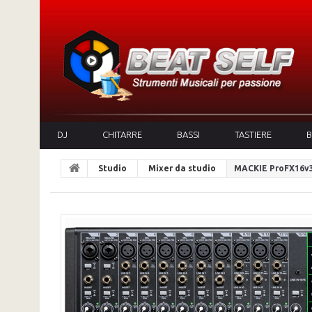
DJ
CHITARRE
BASSI
TASTIERE
B
Studio
Mixer da studio
MACKIE ProFX16v