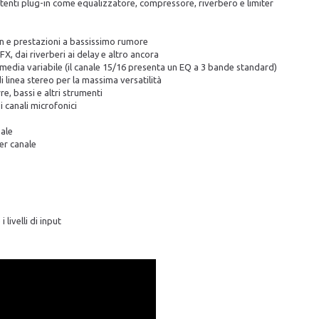
enti plug-in come equalizzatore, compressore, riverbero e limiter
n e prestazioni a bassissimo rumore
X, dai riverberi ai delay e altro ancora
a media variabile (il canale 15/16 presenta un EQ a 3 bande standard)
i linea stereo per la massima versatilità
e, bassi e altri strumenti
 canali microfonici
nale
er canale
livelli di input