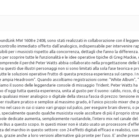
 SoundLink MW 1608 e 2408, sono stati realizzati in collaborazione con il legg
l controllo immediato offerto dall'analogico, indispensabile per intervenire ra
ssibili per i musicisti rispetto alla concorrenza, dettagli che fanno la differ
o per scoprire tutte le funzionalità e le idee operative tipiche di Greg Mackie,
 comprende il perché Peter Watts abbia collaborato nella progettazione delle 
a questi due illustri personaggi non si sono limitati alla sola fase teorica e 
 tutte le soluzioni operative frutto di questa preziosa esperienza sul campo. I
re e ampia Headroom". Quando ascoltiamo registrazioni come: "White Album", 
epiamo il suono delle leggendarie console di missaggio Trident. Peter Watts ha
no d'oggi tutta questa esperienza, unita al gusto per il suono: caldo, ricco, di 
 qualsiasi mixer analogico o digitale della stessa fascia di prezzo: tensione
 per risultare pratico e semplice al massimo grado, è l'unico piccolo mixer 
simo nel caso in cui ci siano vari gruppi sul palco, per eseguire brani diversi, 
a, specialmente quando qualche musicista vuole ascoltare di più il proprio st
le dedicate aumenta, semplicemente ruotandole, l'intero mix nel canale del m
 Bus a questo scopo. In questi mixer non è stato usato un processore d'effett
el marchio in questo settore: con 24 effetti digitali efficaci e realistici, con tut
o, grazie anche a loro versioni alternative già pronte per l'uso. E' anche pr