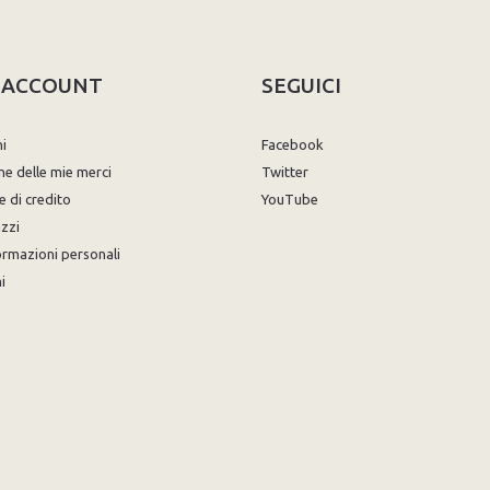
O ACCOUNT
SEGUICI
ni
Facebook
ne delle mie merci
Twitter
e di credito
YouTube
izzi
ormazioni personali
i