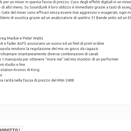
k per un mixer in questa fascia di prezzo. L'uso degli effetti digitali in un m
 di altri menu. Su SoundLink il loro utilizzo è immediato grazie a tasti di asse
se Gate del mixer sono efficaci senza essere mai aggressivi o esagerati, ogni m
blemi di acustica grazie ad un analizzatore di spettro 31 Bande unito ad un E
 Greg Mackie e Peter Watts
A e fader ALPS assicurano un suono ed un feel di prim'ordine
nopola rendono la regolazione del mix un gioco da ragazzi
 richiamare istantaneamente diverse combinazioni di canali
a 1 manopola per ottenere "more me" nel mix monitor di un performer
ni studio e live
orkstation Kronos di Korg
to
na rarità nella fascia di prezzo del MW-2408
PRODOTTO !