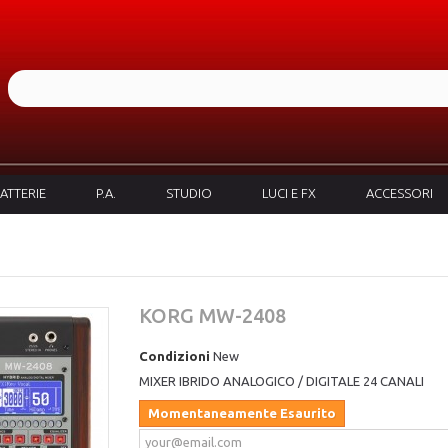
ATTERIE
P.A.
STUDIO
LUCI E FX
ACCESSORI
KORG MW-2408
Condizioni
New
MIXER IBRIDO ANALOGICO / DIGITALE 24 CANALI
Momentaneamente Esaurito