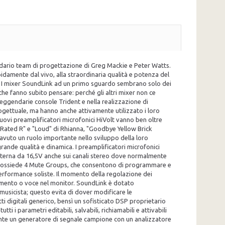
endario team di progettazione di Greg Mackie e Peter Watts.
pidamente dal vivo, alla straordinaria qualità e potenza del
enza. I mixer SoundLink ad un primo sguardo sembrano solo dei
 che fanno subito pensare: perché gli altri mixer non ce
leggendarie console Trident e nella realizzazione di
progettuale, ma hanno anche attivamente utilizzato i loro
 nuovi preamplificatori microfonici HiVolt vanno ben oltre
"Rated R" e "Loud" di Rhianna, "Goodbye Yellow Brick
 avuto un ruolo importante nello sviluppo della loro
grande qualità e dinamica. I preamplificatori microfonici
 interna da 16,5V anche sui canali stereo dove normalmente
che possiede 4 Mute Groups, che consentono di programmare e
o performance soliste. Il momento della regolazione dei
rumento o voce nel monitor. SoundLink è dotato
usicista; questo evita di dover modificare le
i digitali generico, bensì un sofisticato DSP proprietario
ti i parametri editabili, salvabili, richiamabili e attivabili
esente un generatore di segnale campione con un analizzatore