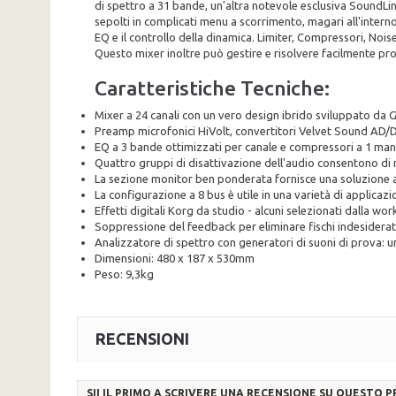
di spettro a 31 bande, un'altra notevole esclusiva SoundLin
sepolti in complicati menu a scorrimento, magari all'interno
EQ e il controllo della dinamica. Limiter, Compressori, Noi
Questo mixer inoltre può gestire e risolvere facilmente pro
Caratteristiche Tecniche:
Mixer a 24 canali con un vero design ibrido sviluppato da
Preamp microfonici HiVolt, convertitori Velvet Sound AD/D
EQ a 3 bande ottimizzati per canale e compressori a 1 ma
Quattro gruppi di disattivazione dell'audio consentono di
La sezione monitor ben ponderata fornisce una soluzione 
La configurazione a 8 bus è utile in una varietà di applicazio
Effetti digitali Korg da studio - alcuni selezionati dalla w
Soppressione del feedback per eliminare fischi indesidera
Analizzatore di spettro con generatori di suoni di prova: u
Dimensioni: 480 x 187 x 530mm
Peso: 9,3kg
RECENSIONI
SII IL PRIMO A SCRIVERE UNA RECENSIONE SU QUESTO 