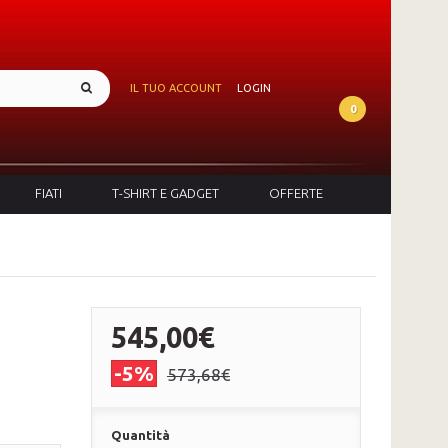
IL TUO ACCOUNT
LOGIN
0
FIATI
T-SHIRT E GADGET
OFFERTE
545,00€
-5%
573,68€
Quantità