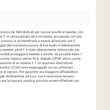
potenza da 30W dedicati per ciascun woofer e tweeter, con
 3" in carta patinata ultra resistente, accoppiato con una
e passivo, la cui membrana si muove all'unisono con il
gio del risonatore passivo di Eve Audio è l'eliminazione
ovo tweeter µA.M.T. è stato ulteriormente ottimizzato per
movibili proteggono tweeter e woofer da possibili danni. I
onore: ingressi stereo RCA, digitale S/PDIF ottico, porta
eazione di un sistema 2.1. Un apposito interruttore
I monitor SC203 sono equipaggiati con un sofisticato
enze di ognuno. Per garantire una maggiore affidabilità e
egati direttamente ad esso, non è necessaria nessuna
ri per la risposta acustica, possono essere effettuati con