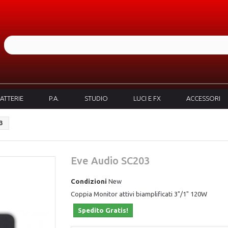
ATTERIE
P.A.
STUDIO
LUCI E FX
ACCESSORI
3
Eve Audio SC203
Condizioni
New
Coppia Monitor attivi biamplificati 3"/1" 120W
Spedito Gratis!