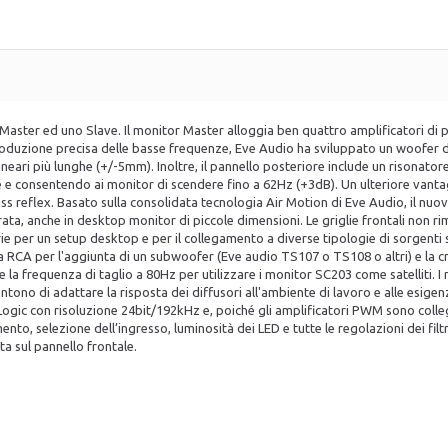
aster ed uno Slave. Il monitor Master alloggia ben quattro amplificatori di 
produzione precisa delle basse frequenze, Eve Audio ha sviluppato un woofer da
ineari più lunghe (+/-5mm). Inoltre, il pannello posteriore include un risonator
e consentendo ai monitor di scendere fino a 62Hz (+3dB). Un ulteriore vantag
ss reflex. Basato sulla consolidata tecnologia Air Motion di Eve Audio, il nu
a, anche in desktop monitor di piccole dimensioni. Le griglie frontali non ri
e per un setup desktop e per il collegamento a diverse tipologie di sorgenti s
 RCA per l'aggiunta di un subwoofer (Eve audio TS107 o TS108 o altri) e la cr
 la frequenza di taglio a 80Hz per utilizzare i monitor SC203 come satelliti. 
sentono di adattare la risposta dei diffusori all'ambiente di lavoro e alle esig
 Logic con risoluzione 24bit/192kHz e, poiché gli amplificatori PWM sono coll
nto, selezione dell’ingresso, luminosità dei LED e tutte le regolazioni dei filt
 sul pannello frontale.