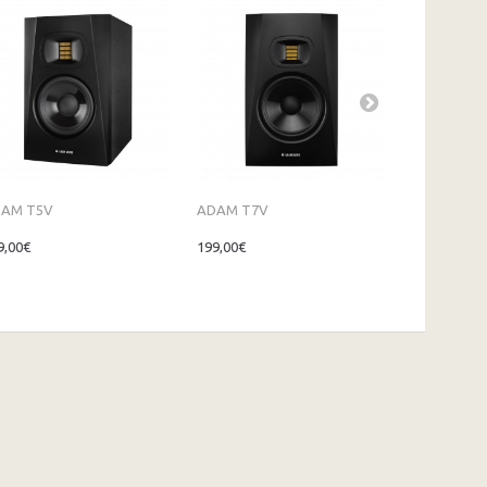
AM T5V
ADAM T7V
KALI AUDIO.
9,00€
199,00€
209,00€