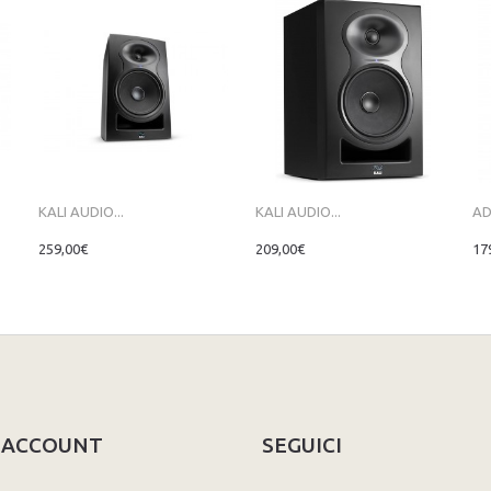
KALI AUDIO...
KALI AUDIO...
AD
259,00€
209,00€
17
O ACCOUNT
SEGUICI