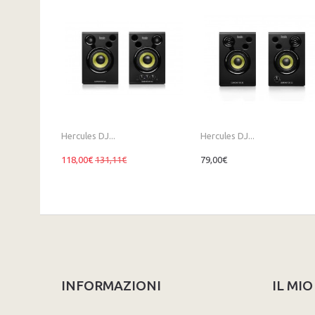
Hercules DJ...
Hercules DJ...
118,00€
131,11€
79,00€
INFORMAZIONI
IL MI