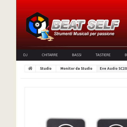
DJ
CHITARRE
BASSI
TASTIERE
B
Studio
Monitor da Studio
Eve Audio SC20