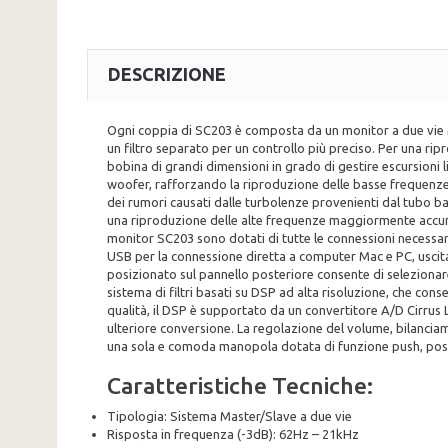
DESCRIZIONE
Ogni coppia di SC203 è composta da un monitor a due vie M
un filtro separato per un controllo più preciso. Per una ri
bobina di grandi dimensioni in grado di gestire escursioni l
woofer, rafforzando la riproduzione delle basse frequenze 
dei rumori causati dalle turbolenze provenienti dal tubo ba
una riproduzione delle alte frequenze maggiormente accurat
monitor SC203 sono dotati di tutte le connessioni necessari
USB per la connessione diretta a computer Mac e PC, uscita
posizionato sul pannello posteriore consente di selezionare
sistema di filtri basati su DSP ad alta risoluzione, che con
qualità, il DSP è supportato da un convertitore A/D Cirrus
ulteriore conversione. La regolazione del volume, bilanciame
una sola e comoda manopola dotata di funzione push, posta
Caratteristiche Tecniche:
Tipologia: Sistema Master/Slave a due vie
Risposta in frequenza (-3dB): 62Hz – 21kHz