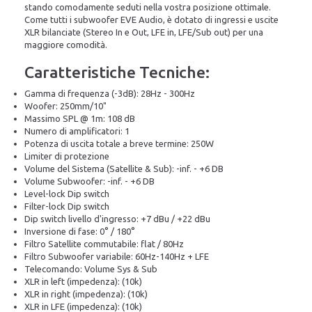
stando comodamente seduti nella vostra posizione ottimale.
Come tutti i subwoofer EVE Audio, è dotato di ingressi e uscite
XLR bilanciate (Stereo In e Out, LFE in, LFE/Sub out) per una
maggiore comodità.
Caratteristiche Tecniche:
Gamma di frequenza (-3dB): 28Hz - 300Hz
Woofer: 250mm/10"
Massimo SPL @ 1m: 108 dB
Numero di amplificatori: 1
Potenza di uscita totale a breve termine: 250W
Limiter di protezione
Volume del Sistema (Satellite & Sub): -inf. - +6 DB
Volume Subwoofer: -inf. - +6 DB
Level-lock Dip switch
Filter-lock Dip switch
Dip switch livello d'ingresso: +7 dBu / +22 dBu
Inversione di fase: 0° / 180°
Filtro Satellite commutabile: flat / 80Hz
Filtro Subwoofer variabile: 60Hz-140Hz + LFE
Telecomando: Volume Sys & Sub
XLR in left (impedenza): (10k)
XLR in right (impedenza): (10k)
XLR in LFE (impedenza): (10k)