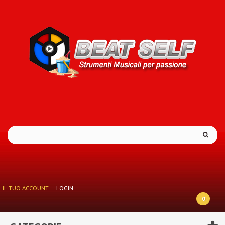
IL TUO ACCOUNT
LOGIN
0