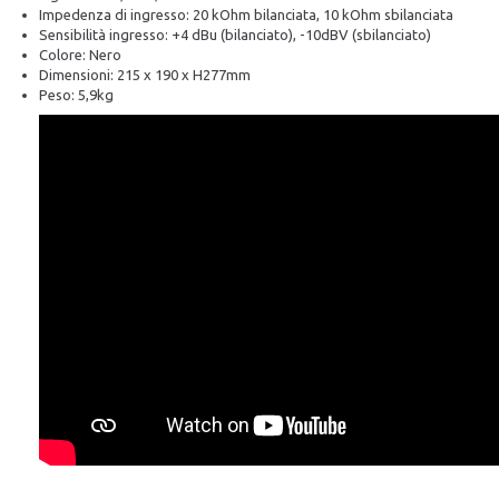
Impedenza di ingresso: 20 kOhm bilanciata, 10 kOhm sbilanciata
Sensibilità ingresso: +4 dBu (bilanciato), -10dBV (sbilanciato)
Colore: Nero
Dimensioni: 215 x 190 x H277mm
Peso: 5,9kg