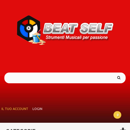
IL TUO ACCOUNT
LOGIN
0