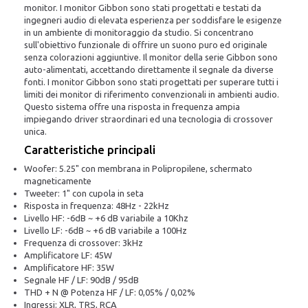
monitor. I monitor Gibbon sono stati progettati e testati da
ingegneri audio di elevata esperienza per soddisfare le esigenze
in un ambiente di monitoraggio da studio. Si concentrano
sull'obiettivo funzionale di offrire un suono puro ed originale
senza colorazioni aggiuntive. Il monitor della serie Gibbon sono
auto-alimentati, accettando direttamente il segnale da diverse
fonti. I monitor Gibbon sono stati progettati per superare tutti i
limiti dei monitor di riferimento convenzionali in ambienti audio.
Questo sistema offre una risposta in frequenza ampia
impiegando driver straordinari ed una tecnologia di crossover
unica.
Caratteristiche principali
Woofer: 5.25" con membrana in Polipropilene, schermato
magneticamente
Tweeter: 1" con cupola in seta
Risposta in frequenza: 48Hz - 22kHz
Livello HF: -6dB ~ +6 dB variabile a 10Khz
Livello LF: -6dB ~ +6 dB variabile a 100Hz
Frequenza di crossover: 3kHz
Amplificatore LF: 45W
Amplificatore HF: 35W
Segnale HF / LF: 90dB / 95dB
THD + N @ Potenza HF / LF: 0,05% / 0,02%
Ingressi: XLR, TRS, RCA