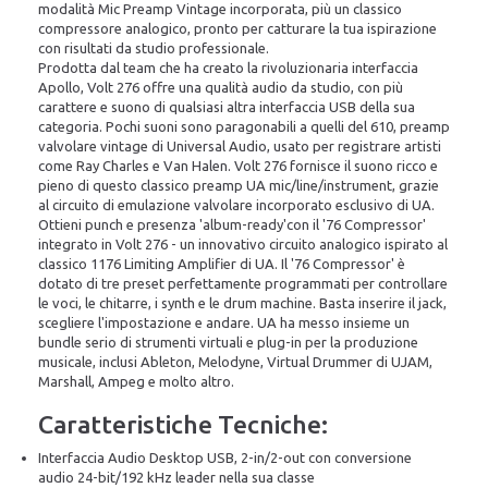
modalità Mic Preamp Vintage incorporata, più un classico
compressore analogico, pronto per catturare la tua ispirazione
con risultati da studio professionale.
Prodotta dal team che ha creato la rivoluzionaria interfaccia
Apollo, Volt 276 offre una qualità audio da studio, con più
carattere e suono di qualsiasi altra interfaccia USB della sua
categoria. Pochi suoni sono paragonabili a quelli del 610, preamp
valvolare vintage di Universal Audio, usato per registrare artisti
come Ray Charles e Van Halen. Volt 276 fornisce il suono ricco e
pieno di questo classico preamp UA mic/line/instrument, grazie
al circuito di emulazione valvolare incorporato esclusivo di UA.
Ottieni punch e presenza 'album-ready'con il '76 Compressor'
integrato in Volt 276 - un innovativo circuito analogico ispirato al
classico 1176 Limiting Amplifier di UA. Il '76 Compressor' è
dotato di tre preset perfettamente programmati per controllare
le voci, le chitarre, i synth e le drum machine. Basta inserire il jack,
scegliere l'impostazione e andare. UA ha messo insieme un
bundle serio di strumenti virtuali e plug-in per la produzione
musicale, inclusi Ableton, Melodyne, Virtual Drummer di UJAM,
Marshall, Ampeg e molto altro.
Caratteristiche Tecniche:
Interfaccia Audio Desktop USB, 2-in/2-out con conversione
audio 24-bit/192 kHz leader nella sua classe