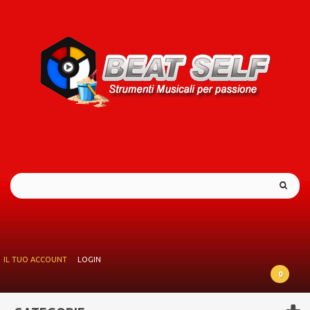
IL TUO ACCOUNT
LOGIN
0