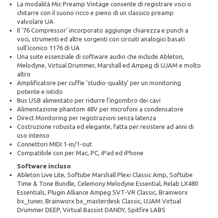
La modalità Mic Preamp Vintage consente di registrare voci o
chitarre con il suono ricco e pieno di un classico preamp
valvolare UA
Il '76 Compressor' incorporato aggiunge chiarezza e punch a
voci, strumenti ed altre sorgenti con circuiti analogici basati
sull’iconico 1176 di UA
Una suite essenziale di software audio che include Ableton,
Melodyne, Virtual Drummer, Marshall ed Ampeg di UJAM e molto
altro
Amplificatore per cuffie 'studio-quality' per un monitoring
potente e nitido
Bus USB alimentato per ridurre l’ingombro dei cavi
Alimentazione phantom 48V per microfoni a condensatore
Direct Monitoring per registrazioni senza latenza
Costruzione robusta ed elegante, fatta per resistere ad anni di
uso intenso
Connettori MIDI 1-in/1-out
Compatibile con per Mac, PC, iPad ed iPhone
Software incluso
Ableton Live Lite, Softube Marshall Plexi Classic Amp, Softube
Time & Tone Bundle, Celemony Melodyne Essential, Relab LX480
Essentials, Plugin Alliance Ampeg SVT-VR Classic, Brainworx
bx_tuner, Brainworx bx_masterdesk Classic, UJAM Virtual
Drummer DEEP, Virtual Bassist DANDY, Spitfire LABS