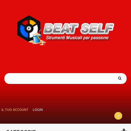
IL TUO ACCOUNT
LOGIN
0