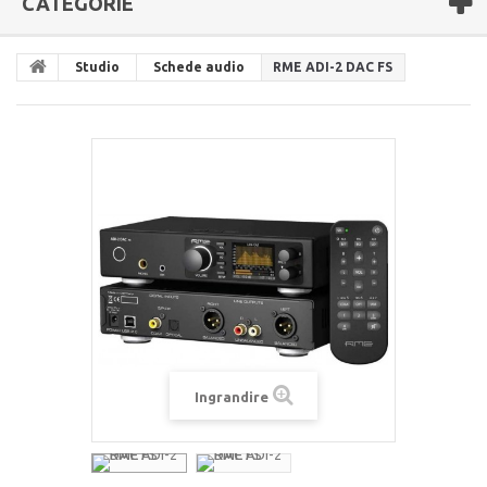
CATEGORIE
Studio
Schede audio
RME ADI-2 DAC FS
Ingrandire