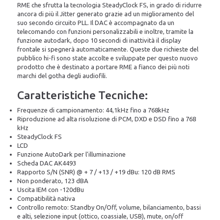
RME che sfrutta la tecnologia SteadyClock FS, in grado di ridurre
ancora di più il Jitter generato grazie ad un miglioramento del
suo secondo circuito PLL. Il DAC è accompagnato da un
telecomando con funzioni personalizzabili e inoltre, tramite la
funzione autodark, dopo 10 secondi di inattività il display
frontale si spegnerà automaticamente. Queste due richieste del
pubblico hi-fi sono state accolte e sviluppate per questo nuovo
prodotto che è destinato a portare RME a fianco dei più noti
marchi del gotha degli audiofili.
Caratteristiche Tecniche:
Frequenze di campionamento: 44,1kHz fino a 768kHz
Riproduzione ad alta risoluzione di PCM, DXD e DSD fino a 768
kHz
SteadyClock FS
LCD
Funzione AutoDark per l'illuminazione
Scheda DAC AK4493
Rapporto S/N (SNR) @ + 7 / +13 / +19 dBu: 120 dB RMS
Non ponderato, 123 dBA
Uscita IEM con -120dBu
Compatibilità nativa
Controllo remoto: Standby On/Off, volume, bilanciamento, bassi
e alti, selezione input (ottico, coassiale, USB), mute, on/off