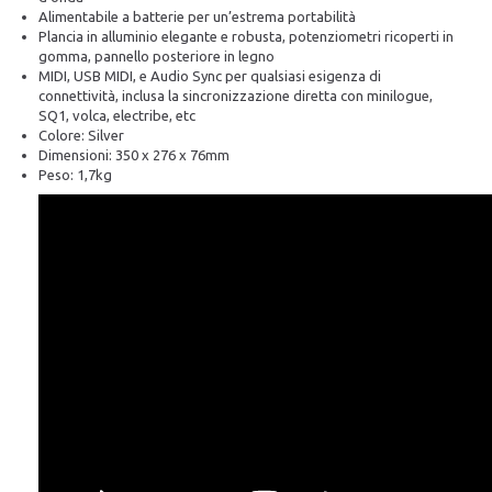
Alimentabile a batterie per un’estrema portabilità
Plancia in alluminio elegante e robusta, potenziometri ricoperti in
gomma, pannello posteriore in legno
MIDI, USB MIDI, e Audio Sync per qualsiasi esigenza di
connettività, inclusa la sincronizzazione diretta con minilogue,
SQ1, volca, electribe, etc
Colore: Silver
Dimensioni: 350 x 276 x 76mm
Peso: 1,7kg