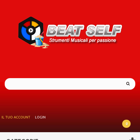
IL TUO ACCOUNT
LOGIN
0