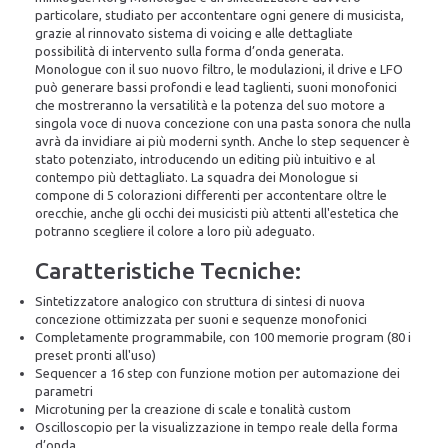
particolare, studiato per accontentare ogni genere di musicista,
grazie al rinnovato sistema di voicing e alle dettagliate
possibilità di intervento sulla forma d’onda generata.
Monologue con il suo nuovo filtro, le modulazioni, il drive e LFO
può generare bassi profondi e lead taglienti, suoni monofonici
che mostreranno la versatilità e la potenza del suo motore a
singola voce di nuova concezione con una pasta sonora che nulla
avrà da invidiare ai più moderni synth. Anche lo step sequencer è
stato potenziato, introducendo un editing più intuitivo e al
contempo più dettagliato. La squadra dei Monologue si
compone di 5 colorazioni differenti per accontentare oltre le
orecchie, anche gli occhi dei musicisti più attenti all'estetica che
potranno scegliere il colore a loro più adeguato.
Caratteristiche Tecniche:
Sintetizzatore analogico con struttura di sintesi di nuova
concezione ottimizzata per suoni e sequenze monofonici
Completamente programmabile, con 100 memorie program (80 i
preset pronti all'uso)
Sequencer a 16 step con funzione motion per automazione dei
parametri
Microtuning per la creazione di scale e tonalità custom
Oscilloscopio per la visualizzazione in tempo reale della forma
d’onda