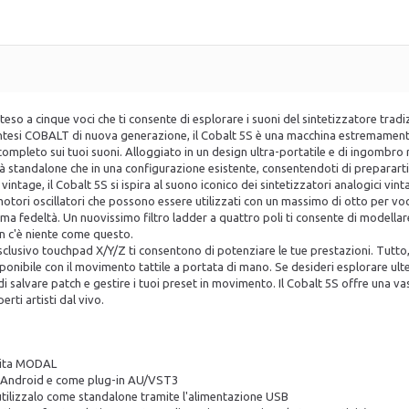
steso a cinque voci che ti consente di esplorare i suoni del sintetizzatore tra
 sintesi COBALT di nuova generazione, il Cobalt 5S è una macchina estremamen
ompleto sui tuoi suoni. Alloggiato in un design ultra-portatile e di ingombro ri
à standalone che in una configurazione esistente, consentendoti di prepararti 
vintage, il Cobalt 5S si ispira al suono iconico dei sintetizzatori analogici v
motori oscillatori che possono essere utilizzati con un massimo di otto per voce
issima fedeltà. Un nuovissimo filtro ladder a quattro poli ti consente di modellar
 c'è niente come questo.
esclusivo touchpad X/Y/Z ti consentono di potenziare le tue prestazioni. Tutto
ponibile con il movimento tattile a portata di mano. Se desideri esplorare ult
 salvare patch e gestire i tuoi preset in movimento. Il Cobalt 5S offre una vas
rti artisti dal vivo.
tuita MODAL
 Android e come plug-in AU/VST3
utilizzalo come standalone tramite l'alimentazione USB