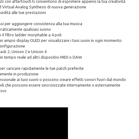
asti con aftertouch ti consentono di esprimere appieno la tua creatività
ed Virtual Analog Synthesis di nuova generazione
uidità alle tue prestazioni
ssi per aggiungere consistenza alla tua musica
 praticamente qualsiasi suono
il filtro ladder morphable a 4 poli
un ampio display OLED per visualizzare i tuoi suoni in ogni momento
configurazione
tack 2, Unison 2 e Unison 4
n tempo reale ad altri dispositivi MIDI o DAW
per caricare rapidamente le tue patch preferite
ttamente in produzione
essionale ai tuoi suoni o possono creare effetti sonori fuori dal mondo
bili che possono essere sincronizzate internamente o esternamente
asso