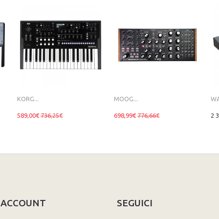
KORG...
MOOG...
WA
589,00€
736,25€
698,99€
776,66€
2 
O ACCOUNT
SEGUICI