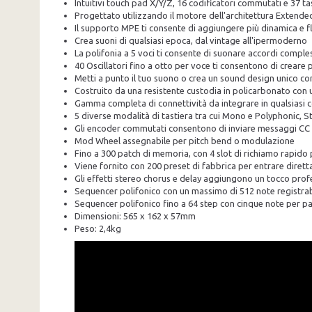
Intuitivi touch pad X/Y/Z, 16 codificatori commutati e 37 t
Progettato utilizzando il motore dell'architettura Extend
Il supporto MPE ti consente di aggiungere più dinamica e fl
Crea suoni di qualsiasi epoca, dal vintage all'ipermoderno
La polifonia a 5 voci ti consente di suonare accordi comple
40 Oscillatori fino a otto per voce ti consentono di creare
Metti a punto il tuo suono o crea un sound design unico con 
Costruito da una resistente custodia in policarbonato con 
Gamma completa di connettività da integrare in qualsiasi 
5 diverse modalità di tastiera tra cui Mono e Polyphonic, S
Gli encoder commutati consentono di inviare messaggi CC i
Mod Wheel assegnabile per pitch bend o modulazione
Fino a 300 patch di memoria, con 4 slot di richiamo rapido 
Viene fornito con 200 preset di fabbrica per entrare dire
Gli effetti stereo chorus e delay aggiungono un tocco prof
Sequencer polifonico con un massimo di 512 note registra
Sequencer polifonico fino a 64 step con cinque note per p
Dimensioni: 565 x 162 x 57mm
Peso: 2,4kg