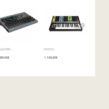
LDORF...
MOOG...
MOOG...
389,00€
1 149,00€
1 199,00€
1