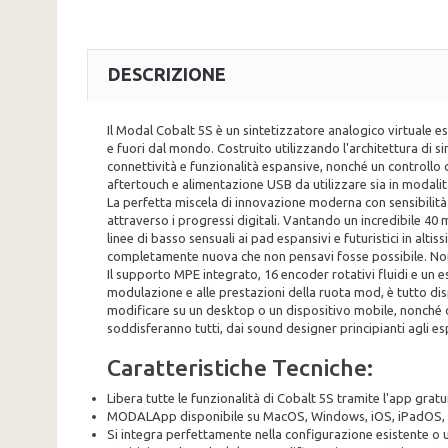
DESCRIZIONE
Il Modal Cobalt 5S è un sintetizzatore analogico virtuale e
e fuori dal mondo. Costruito utilizzando l'architettura di
connettività e funzionalità espansive, nonché un controllo c
aftertouch e alimentazione USB da utilizzare sia in modalit
La perfetta miscela di innovazione moderna con sensibilità 
attraverso i progressi digitali. Vantando un incredibile 40 
linee di basso sensuali ai pad espansivi e futuristici in alt
completamente nuova che non pensavi fosse possibile. Non
Il supporto MPE integrato, 16 encoder rotativi fluidi e un 
modulazione e alle prestazioni della ruota mod, è tutto dis
modificare su un desktop o un dispositivo mobile, nonché di
soddisferanno tutti, dai sound designer principianti agli espe
Caratteristiche Tecniche:
Libera tutte le funzionalità di Cobalt 5S tramite l'app gra
MODALApp disponibile su MacOS, Windows, iOS, iPadOS,
Si integra perfettamente nella configurazione esistente o 