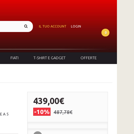
IL TUO ACCOUNT
LOGIN
0
FIATI
T-SHIRT E GADGET
OFFERTE
439,00€
-10%
487,78€
E A 5