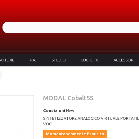
ATTERIE
P.A.
STUDIO
LUCI E FX
ACCESSORI
MODAL Cobalt5S
Condizioni
New
SINTETIZZATORE ANALOGICO VIRTUALE PORTATIL
VOCI
Momentaneamente Esaurito