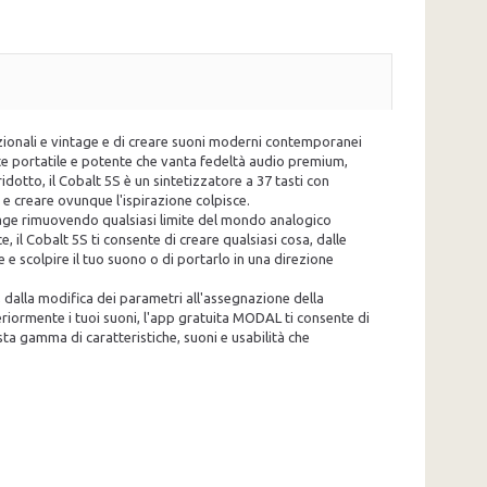
dizionali e vintage e di creare suoni moderni contemporanei
te portatile e potente che vanta fedeltà audio premium,
dotto, il Cobalt 5S è un sintetizzatore a 37 tasti con
e creare ovunque l'ispirazione colpisce.
intage rimuovendo qualsiasi limite del mondo analogico
, il Cobalt 5S ti consente di creare qualsiasi cosa, dalle
e e scolpire il tuo suono o di portarlo in una direzione
, dalla modifica dei parametri all'assegnazione della
eriormente i tuoi suoni, l'app gratuita MODAL ti consente di
ta gamma di caratteristiche, suoni e usabilità che