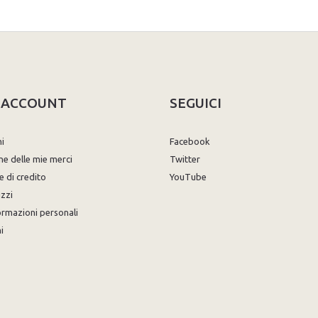
O ACCOUNT
SEGUICI
ni
Facebook
ne delle mie merci
Twitter
e di credito
YouTube
izzi
ormazioni personali
i