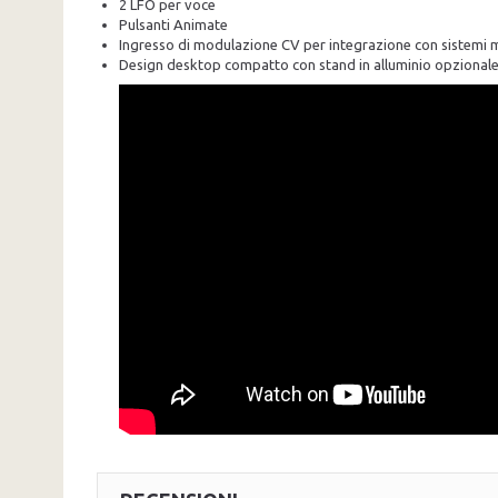
2 LFO per voce
Pulsanti Animate
Ingresso di modulazione CV per integrazione con sistemi 
Design desktop compatto con stand in alluminio opzional