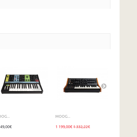
OG...
MOOG...
MOOG One
149,00€
1 199,00€
1 332,22€
8 099,00€