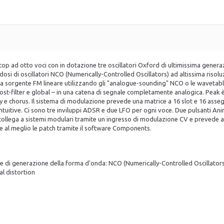
op ad otto voci con in dotazione tre oscillatori Oxford di ultimissima genera
ndosi di oscillatori NCO (Numerically-Controlled Oscillators) ad altissima risolu
sorgente FM lineare utilizzando gli "analogue-sounding" NCO o le wavetable dig
post-filter e global – in una catena di segnale completamente analogica. Peak è 
e chorus. Il sistema di modulazione prevede una matrice a 16 slot e 16 assegna
uitive. Ci sono tre inviluppi ADSR e due LFO per ogni voce. Due pulsanti Anim
 collega a sistemi modulari tramite un ingresso di modulazione CV e prevede an
e al meglio le patch tramite il software Components.
e di generazione della forma d'onda: NCO (Numerically-Controlled Oscillators)
al distortion