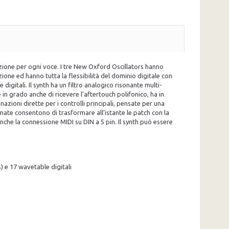
zione per ogni voce. I tre New Oxford Oscillators hanno
zione ed hanno tutta la flessibilità del dominio digitale con
itali. Il synth ha un filtro analogico risonante multi-
in grado anche di ricevere l'aftertouch polifonico, ha in
zioni dirette per i controlli principali, pensate per una
ate consentono di trasformare all’istante le patch con la
che la connessione MIDI su DIN a 5 pin. Il synth può essere
 e 17 wavetable digitali