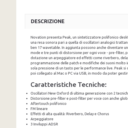
DESCRIZIONE
Novation presenta Peak, un sintetizzatore polifonico deskt
una resa sonora pari a quella di oscillatori analogici tratta
ben 17 wavetable. In aggiunta possono anche diventare una 
mode e tre punti di distorsione per ogni voce - pre-filter, 
dotazione un arpeggiatore ed effetti come riverbero, delay 
programmazione delle patch e modifiche dei suoni molto int
sola pressione di un tasto per le performance live. Peak si
poi collegato al Mac o PC via USB, in modo da poter gestir
Caratteristiche Tecniche:
Oscillatori New Oxford di ultima generazione con 2 tecnich
Distorsione pre-filter e post-filter per voce con anche glob
Aftertouch polifonico
FM lineare
Effetti di alta qualità: Riverbero, Delay e Chorus
Arpeggiatore
3 Inviluppi ADSR