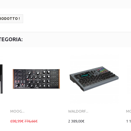
PRODOTTO !
TEGORIA:
MOOG...
WALDORF...
MO
698,99€
776,66€
2 389,00€
1 