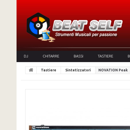
DJ
CHITARRE
BASSI
TASTIERE
B
Tastiere
Sintetizzatori
NOVATION Peak