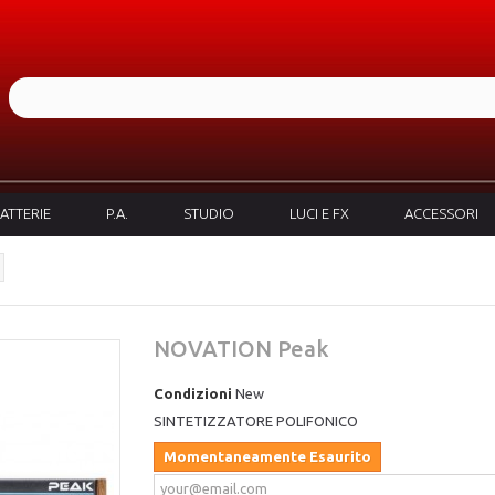
ATTERIE
P.A.
STUDIO
LUCI E FX
ACCESSORI
NOVATION Peak
Condizioni
New
SINTETIZZATORE POLIFONICO
Momentaneamente Esaurito