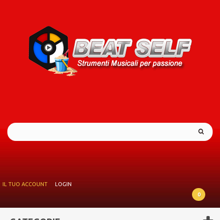
IL TUO ACCOUNT
LOGIN
0