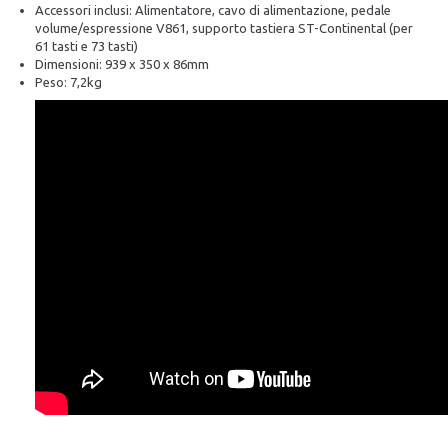
Accessori inclusi: Alimentatore, cavo di alimentazione, pedale
volume/espressione V861, supporto tastiera ST-Continental (per
61 tasti e 73 tasti)
Dimensioni: 939 x 350 x 86mm
Peso: 7,2kg