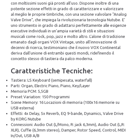
con moltissimi suoni già pronti all'uso. Dispone inoltre di una
potente sezione effetti in grado di caratterizzare e valorizzare
al meglio le proprie timbriche, con una sezione valvolare "Analog
Valve Drive", che impiega la rivoluzionaria tecnologia Nutube. E'
uno strumento in grado di adattarsi perfettamente alle esigenze
esecutive individuali in un'ampia varietà di stili e situazioni
musicali come rock, pop, jazz e molto altro. L'alone di tradizione
emanato dagli organi VOX Vintage, unito all'innovazione di
decenni di ricerca, testimoniano che il nuovo VOX Continental
deriva dall'unione di entrambi questi mondi, ridefinendo il
concetto stesso di tastiera da palco moderna.
Caratteristiche Tecniche:
Tastiera: LS Keyboard (semipesata, waterfall)
Parti: Organ, Electric Piano, Piano, Key/Layer
Memoria PCM: 5,5GB
Preset Variation: 150 Programmi
Scene Memory: 16 Locazioni di memoria (100x16 memorie su
USB esterna)
Effetti: 4x Delay, 5x Reverb, EQ 9-bande, Dynamics, Valve Drive
by KORG Nutube
Connessioni: Audio Out (L/Mono, R: jack 6,3mm), Audio Out (L,R:
XLR), Cuffie (6,3mm stereo), Damper, Rotor Speed, Control, MIDI
In/Out, USB A/B