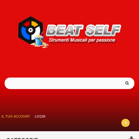
IL TUO ACCOUNT
LOGIN
0