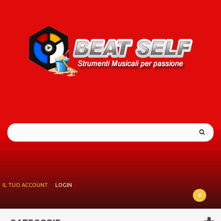
IL TUO ACCOUNT
LOGIN
0