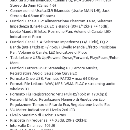
Jack da 6.3mm Bilanciato (Canali 2-3), RCA Stereo, Mini-Jack
Stereo da 3mm (Canali 4-5)
Connessioni di Uscita:XLR Bilanciato (Uscite MAIN L-R), Jack
Stereo da 6.3mm (Phones)
Funzioni Canale 1-2: Alimentazione Phantom +48V, Selettore
Impedenza (Line/Hi-Z), EQ 2-Bande (80Hz/12kHz +/-15dB),
Livello Manda Effetto, Posizione Pan, Volume di Canale, LED
Indicatore di Picco
Funzioni Canali 3-4: Selettore Impedenza (+4/-10dB), EQ 2-
Bande (80Hz/12kHz +/-15dB), Livello Manda Effetto, Posizione
Pan, Volume di Canale, LED Indicatore di Picco
Tasti Lettore USB: Up/Rewind, Down/Forward, Play/Pause/Enter,
Menu
Funzioni Lettore USB: Streaming BT, Lettore Musica,
Registratore Audio, Selezione Curva EQ
Formato Drive USB: Formato FAT32 – max 64 GByte
Formati File Lettore: WAV, MP3, WMA, FLAC e streaming audio
wireless BT
Formato File Registratore: MP3 (48kHz/16bit @ 128Kbps)
Funzioni Effetto: Regolazione Numero di Ripetizioni Eco,
Regolazione Tempo di Ritardo Eco, Regolazione Livello Eco
VU Meter: Indicatore di Livello 2x6 LED
Livello Massimo di Uscita: 3 Vrms
Risposta in Frequenza: +/-0.5dB, 20Hz-20kHz
Intervallo Dinamico: 102dB