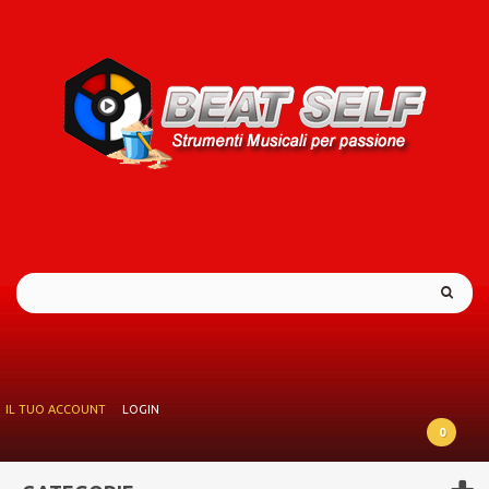
IL TUO ACCOUNT
LOGIN
0