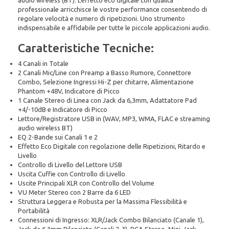
audio wireless (BT). L’effetto eco digitale con qualità
professionale arricchisce le vostre performance consentendo di
regolare velocità e numero di ripetizioni. Uno strumento
indispensabile e affidabile per tutte le piccole applicazioni audio.
Caratteristiche Tecniche:
4 Canali in Totale
2 Canali Mic/Line con Preamp a Basso Rumore, Connettore
Combo, Selezione Ingressi Hi-Z per chitarre, Alimentazione
Phantom +48V, Indicatore di Picco
1 Canale Stereo di Linea con Jack da 6,3mm, Adattatore Pad
+4/-10dB e Indicatore di Picco
Lettore/Registratore USB in (WAV, MP3, WMA, FLAC e streaming
audio wireless BT)
EQ 2-Bande sui Canali 1 e 2
Effetto Eco Digitale con regolazione delle Ripetizioni, Ritardo e
Livello
Controllo di Livello del Lettore USB
Uscita Cuffie con Controllo di Livello
Uscite Principali XLR con Controllo del Volume
VU Meter Stereo con 2 Barre da 6 LED
Struttura Leggera e Robusta per la Massima Flessibilità e
Portabilità
Connessioni di Ingresso: XLR/Jack Combo Bilanciato (Canale 1),