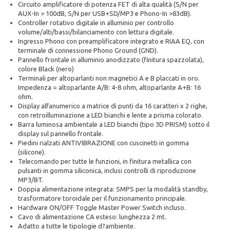
Circuito amplificatore di potenza FET di alta qualità (S/N per
AUX-In > 100dB, S/N per USB+SD/MP3 e Phono-In >83dB).
Controller rotativo digitale in alluminio per controllo
volume/alti/bassi/bilanciamento con lettura digitale.
Ingresso Phono con preamplificatore integrato e RIAA EQ, con
terminale di connessione Phono Ground (GND).
Pannello frontale in alluminio anodizzato (finitura spazzolata),
colore Black (nero)
Terminali per altoparlanti non magnetici A e B placcati in oro.
Impedenza = altoparlante A/B: 4-8 ohm, altoparlante A+B: 16
ohm.
Display alfanumerico a matrice di punti da 16 caratteri x 2 righe,
con retroilluminazione a LED bianchi e lente a prisma colorato.
Barra luminosa ambientale a LED bianchi (tipo 3D PRISM) sotto il
display sul pannello frontale.
Piedini rialzati ANTIVIBRAZIONE con cuscinetti in gomma
(silicone).
Telecomando per tutte le funzioni, in finitura metallica con
pulsanti in gomma siliconica, inclusi controlli di riproduzione
MP3/BT.
Doppia alimentazione integrata: SMPS per la modalità standby,
trasformatore toroidale per il funzionamento principale.
Hardware ON/OFF Toggle Master Power Switch incluso.
Cavo di alimentazione CA esteso: lunghezza 2 mt.
Adatto a tutte le tipologie d?ambiente.