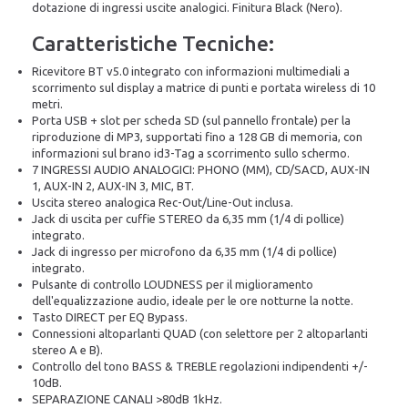
dotazione di ingressi uscite analogici. Finitura Black (Nero).
Caratteristiche Tecniche:
Ricevitore BT v5.0 integrato con informazioni multimediali a
scorrimento sul display a matrice di punti e portata wireless di 10
metri.
Porta USB + slot per scheda SD (sul pannello frontale) per la
riproduzione di MP3, supportati fino a 128 GB di memoria, con
informazioni sul brano id3-Tag a scorrimento sullo schermo.
7 INGRESSI AUDIO ANALOGICI: PHONO (MM), CD/SACD, AUX-IN
1, AUX-IN 2, AUX-IN 3, MIC, BT.
Uscita stereo analogica Rec-Out/Line-Out inclusa.
Jack di uscita per cuffie STEREO da 6,35 mm (1/4 di pollice)
integrato.
Jack di ingresso per microfono da 6,35 mm (1/4 di pollice)
integrato.
Pulsante di controllo LOUDNESS per il miglioramento
dell'equalizzazione audio, ideale per le ore notturne la notte.
Tasto DIRECT per EQ Bypass.
Connessioni altoparlanti QUAD (con selettore per 2 altoparlanti
stereo A e B).
Controllo del tono BASS & TREBLE regolazioni indipendenti +/-
10dB.
SEPARAZIONE CANALI >80dB 1kHz.