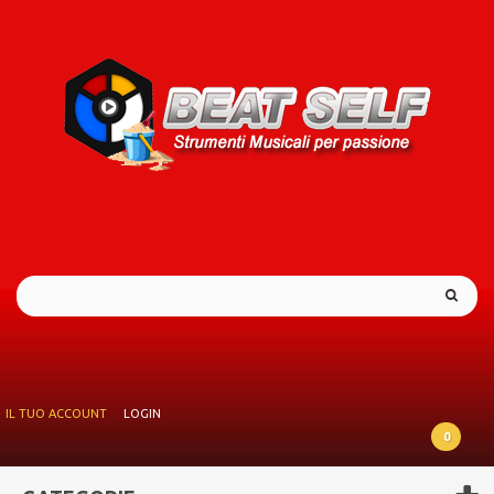
IL TUO ACCOUNT
LOGIN
0