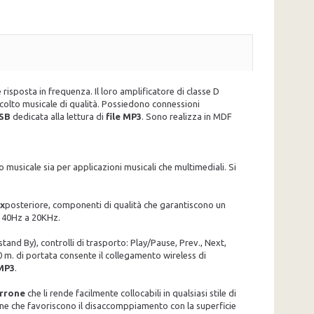
 risposta in frequenza. Il loro amplificatore di classe D
scolto musicale di qualità. Possiedono connessioni
SB
dedicata alla lettura di
file MP3
. Sono realizza in MDF
 musicale sia per applicazioni musicali che multimediali. Si
ex
posteriore, componenti di qualità che garantiscono un
a 40Hz a 20KHz.
stand By), controlli di trasporto: Play/Pause, Prev., Next,
 m. di portata consente il collegamento wireless di
 MP3
.
arrone
che li rende facilmente collocabili in qualsiasi stile di
icone che favoriscono il disaccomppiamento con la superficie