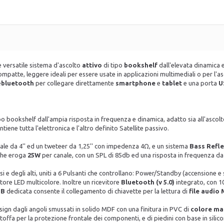
ersatile sistema d'ascolto
attivo
di tipo
bookshelf
dall'elevata dinamica e
ompatte, leggere ideali per essere usate in applicazioni multimediali o per l'a
e
bluetooth
per collegare direttamente
smartphone
e
tablet
e una porta
U
 bookshelf dall'ampia risposta in frequenza e dinamica, adatto sia all'ascolto
iene tutta l'elettronica e l'altro definito Satellite passivo.
pale da 4'' ed un tweteer da 1,25'' con impedenza 4Ω, e un sistema
Bass Refl
he eroga
25W
per canale, con un SPL di 85db ed una risposta in frequenza d
si e degli alti, uniti a 6 Pulsanti che controllano: Power/Standby (accensione e 
tore LED multicolore. Inoltre un ricevitore
Bluetooth (v 5.0)
integrato, con 10
SB
dedicata consente il collegamento di chiavette per la lettura di
file audio
ign dagli angoli smussati in solido MDF con una finitura in PVC di
colore m
 stoffa per la protezione frontale dei componenti, e di piedini con base in sil