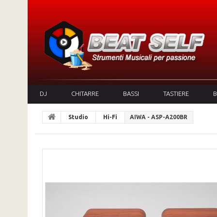
DJ
CHITARRE
BASSI
TASTIERE
B
Studio
Hi-Fi
AIWA - ASP-A200BR