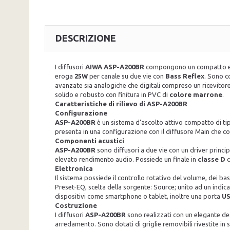
DESCRIZIONE
I diffusori
AIWA ASP-A200BR
compongono un compatto e v
eroga
25W
per canale su due vie con
Bass Reflex
. Sono c
avanzate sia analogiche che digitali compreso un ricevitor
solido e robusto con finitura in PVC di
colore marrone
.
Caratteristiche di rilievo di ASP-A200BR
Configurazione
ASP-A200BR
è un sistema d'ascolto attivo compatto di tipo
presenta in una configurazione con il diffusore Main che cont
Componenti acustici
ASP-A200BR
sono diffusori a due vie con un driver princi
elevato rendimento audio. Possiede un finale in
classe D
c
Elettronica
Il sistema possiede il controllo rotativo del volume, dei bas
Preset-EQ, scelta della sorgente: Source; unito ad un indica
dispositivi come smartphone o tablet, inoltre una porta
U
Costruzione
I diffusori
ASP-A200BR
sono realizzati con un elegante des
arredamento. Sono dotati di griglie removibili rivestite in