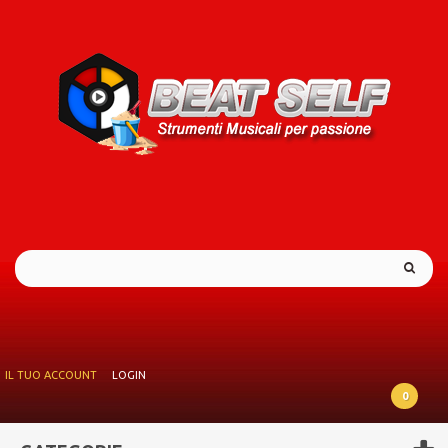
IL TUO ACCOUNT
LOGIN
0