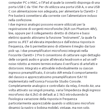
computer PC o MAC, o l'iPad al quale la connetti disponga di una
porta USB C da 15W. Per chi utilizza una porta USB A, o una USB
C con alimentazione non adeguata, per alimentare la Clarett+ 2
Pre basterà connettersi alla corrente con l'alimentatore incluso
nella confezione.
I due ingressi analogici possono essere utilizzati per la
registrazione di sorgenti microfoniche (XLR con Phantom 48V),
line, oppure per il collegamento diretto di chitarre e bassi
elettrici quando attiviamo la funzione "Instrument", la quale fa
perno su JFET ad elevata impedenza e dall'estesa risposta in
frequenza, che ti permetteranno di ottenere il meglio dai tuoi
pick-up. I due preamplificatori microfonici integrati nella
Focusrite Clarett+ 2 Pre ti consentono di catturare ogni dettaglio
delle sorgenti audio e grazie all'elevata headroom e ad un self-
noise ridotto ai minimi termini evitano il verificarsi di artefatti e
distorsioni. Integrato e attivabile individualmente su ciascun
ingresso preamplificato, il circuito AIR emula il comportamento
del classico e apprezzatissimo preamplificatore ISA110
implementato nell'iconica Focusrite Studio Console.
Completamente analogico e controllato da relay, il modo Air, una
volta attivato sui singoli preamp, varia l'impedenza degli ingressi
microfonici dai 6.2kΩ di default ai 2.1kΩ introducendo la
fisiologica variazione della risposta in frequenza
particolarmente apprezzabile quando si utilizzano microfoni
dinamici (a nastro o bobina mobile), vintage, ma non solo.