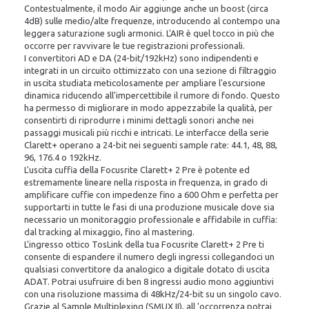
Contestualmente, il modo Air aggiunge anche un boost (circa
4dB) sulle medio/alte frequenze, introducendo al contempo una
leggera saturazione sugli armonici. L'AIR è quel tocco in più che
occorre per ravvivare le tue registrazioni professionali.
I convertitori AD e DA (24-bit/192kHz) sono indipendenti e
integrati in un circuito ottimizzato con una sezione di filtraggio
in uscita studiata meticolosamente per ampliare l'escursione
dinamica riducendo all'impercettibile il rumore di fondo. Questo
ha permesso di migliorare in modo appezzabile la qualità, per
consentirti di riprodurre i minimi dettagli sonori anche nei
passaggi musicali più ricchi e intricati. Le interfacce della serie
Clarett+ operano a 24-bit nei seguenti sample rate: 44.1, 48, 88,
96, 176.4 o 192kHz.
L'uscita cuffia della Focusrite Clarett+ 2 Pre è potente ed
estremamente lineare nella risposta in frequenza, in grado di
amplificare cuffie con impedenze fino a 600 Ohm e perfetta per
supportarti in tutte le fasi di una produzione musicale dove sia
necessario un monitoraggio professionale e affidabile in cuffia:
dal tracking al mixaggio, fino al mastering.
L'ingresso ottico TosLink della tua Focusrite Clarett+ 2 Pre ti
consente di espandere il numero degli ingressi collegandoci un
qualsiasi convertitore da analogico a digitale dotato di uscita
ADAT. Potrai usufruire di ben 8 ingressi audio mono aggiuntivi
con una risoluzione massima di 48kHz/24-bit su un singolo cavo.
Grazie al Sample Multiplexing (SMUX II), all 'occorrenza potrai