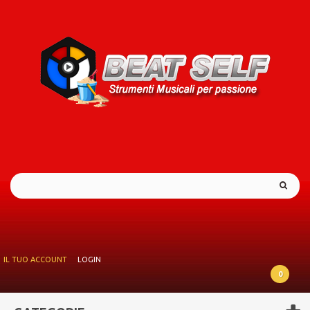
IL TUO ACCOUNT
LOGIN
0