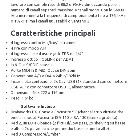
lavorare con sample rate di 88,2 o 96kHz dimezzando però il
numero di canali separati: massimo 4 canali mono. Con lo SMUX
IV si incrementa la frequenza di campionamento fino a 176,4kHz
o 192kHz, ma i canali utilizzabili diventano 2.
Caratteristiche principali
4 Ingressi combo Mic/line/Instrument
4 Pre con modo AIR
4 Ingressi line e 4 uscite jack TRS da 1/4"
Ingresso ottico TOSLINK per ADAT
In & Out S/PDIF coassiali
Porte MIDI In & MIDI Out su DIN 5pin
Conversione A/D e D/A a 24bit/192kHz
Inclusi nella confezione: 2x Cavi USB (1x standard con connettore
USB-A, 1x con connettore USB-C, alimentatore
Dimensioni: 64 x 222 x 192mm
Peso: 1,61kg
Software Incluso
Brainworks BX_Console Focusrite SC (channel strip virtuale che
emula i moduli Focusrite ISA 110 e ISA 130 (licenza gratuita)
Red 2, un EQ a 6 bande (2 filtri Hi/Low pass, 2x shelving su basse
e alte e 2x parametriche per medio basse e medio alte)
Red 3 Compressore/Limiter