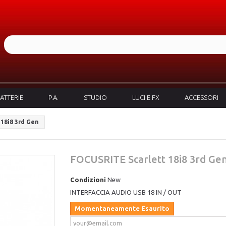
ATTERIE
P.A.
STUDIO
LUCI E FX
ACCESSORI
18i8 3rd Gen
FOCUSRITE Scarlett 18i8 3rd Ge
Condizioni
New
INTERFACCIA AUDIO USB 18 IN / OUT
Momentaneamente Esaurito