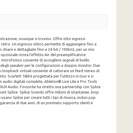
istrazione, ovunque si trovino. Offre otto ingressi
l retro. Un ingresso ottico permette di aggiungere fino a
o chiare e dettagliate fino a 24-bit / 192kHz, per un mix
 opzionale ricrea l'effetto Air del preamplificatore
 microfonico consente di accogliere segnali di livello
e degli speaker per le configurazioni a doppio monitor. Due
si loopback virtuali consente di catturare un feed stereo di
 Scarlett 18i8 è progettata per l'utilizzo in tour e si
n audio digitali complete, Ableton® Live Lite e Pro Tools
 XLN Audio. Focusrite ha stretto una partnership con Splice
nt Splice. Splice Sounds offre milioni di istantanee, loop
usano Splice per creare tutti i tipi di musica, inclusi pop
garanzia di due anni, di un premiato supporto clienti e