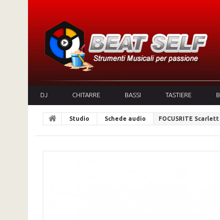
DJ
CHITARRE
BASSI
TASTIERE
B
Studio
Schede audio
FOCUSRITE Scarlett 