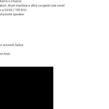
tarra o il basso
zatori, drum machine e altre sorgenti Line Level
o a 24 bit / 192 kHz
mutazione speaker
o account Splice
ive Keys