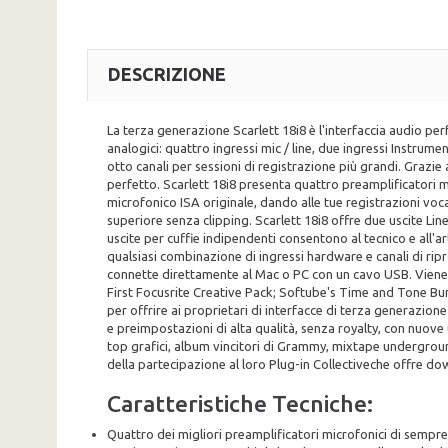
DESCRIZIONE
La terza generazione Scarlett 18i8 è l'interfaccia audio per
analogici: quattro ingressi mic / line, due ingressi Instru
otto canali per sessioni di registrazione più grandi. Grazie
perfetto. Scarlett 18i8 presenta quattro preamplificatori mic
microfonico ISA originale, dando alle tue registrazioni voca
superiore senza clipping. Scarlett 18i8 offre due uscite L
uscite per cuffie indipendenti consentono al tecnico e all'a
qualsiasi combinazione di ingressi hardware e canali di rip
connette direttamente al Mac o PC con un cavo USB. Viene f
First Focusrite Creative Pack; Softube's Time and Tone Bund
per offrire ai proprietari di interfacce di terza generazi
e preimpostazioni di alta qualità, senza royalty, con nuove us
top grafici, album vincitori di Grammy, mixtape underground
della partecipazione al loro Plug-in Collectiveche offre do
Caratteristiche Tecniche:
Quattro dei migliori preamplificatori microfonici di sempre