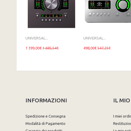
UNIVERSAL...
UNIVERSAL...
1 399,00€
1 685,54€
498,00€
547,25€
INFORMAZIONI
IL MI
Spedizione e Consegna
I miei ordi
Modalità di Pagamento
Restituzio
Garanzia dei prodotti
Le mie not