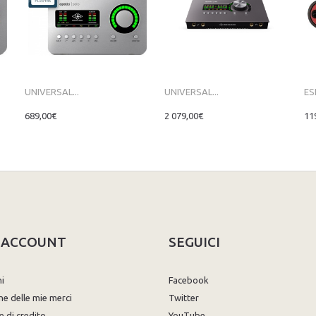
UNIVERSAL...
UNIVERSAL...
ES
689,00€
2 079,00€
11
O ACCOUNT
SEGUICI
ni
Facebook
ne delle mie merci
Twitter
e di credito
YouTube