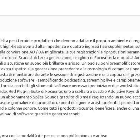
fetta per i tecnici e produttori che devono adattare il proprio ambiente di reg
ment high-headroom ad alta impedenza e quattro ingressi fissi supplementari su
 alla conversione AD / DA migliorata, le tue registrazioni e riproduzioni sarann
rofonici Scarlett di terza generazione, i migliori di Focusrite: la modalità Air
li o acustiche un suono più brillante e arioso. Un pad su ogni preamplificatore
ine extra rispetto alla generazione precedente e la tecnologia di commutazion
rtista di monitorare durante le sessioni di registrazione e una coppia di ingres
roduzione software - semplificando podcasting, streaming live e campionamento.
ornita con tutti gli strumenti software necessari per iniziare: due workstatio
le; Red Plug-in Suite di Focusrite; uno a scelta tra quattro Addictive Keys di
one un abbonamento Splice Sounds gratuito di 3 mesi registrando un nuovo accou
cite giornaliere da produttori, sound designer e artisti preferiti. I produttori 
 e colonne sonore. Come tutti i prodotti Focusrite, beneficerai anche di una 
wnload di software gratuiti e generosi sconti.
, ora con la modalità Air per un suono più luminoso e arioso