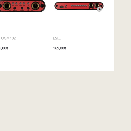
I UGM192
ESI...
MACKIE Ony
9,00€
169,00€
159,00€