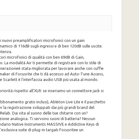
i nuovi preamplificatori microfonici con un gain
amico di 116dB sugli ingressi e di ben 120dB sulle uscite.
otenza.
ori microfonici di qualità con ben 69dB di Gain,
. La modalità Air ti permette di registrare con lo stile di
Generazioneè stata migliorata per lavorare anche con cuffie
tmaker di Focusrite che ti dà accesso ad Auto-Tune Access,
te Scarlett è l'interfaccia audio USB più usata al mondo.
priorità rispetto all'XLR: se inseriamo un connettore jack si
abbonamento gratis inclusi), Ableton Live Lite e il pacchetto
r la registrazione sviluppati dai più grandi brand del
elab. Dai vita al suono delle tue chitarre con un?
zione analogica. Ti servono suoni di batteria? Nessun
ggendario Native Instruments MASSIVE e Addictive Keys di
esclusiva suite di plug-in targati Focusritee un