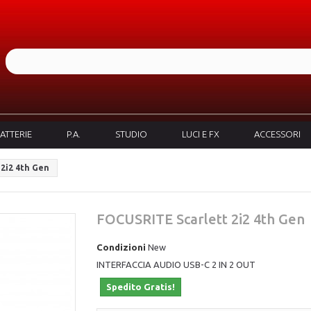
ATTERIE
P.A.
STUDIO
LUCI E FX
ACCESSORI
2i2 4th Gen
FOCUSRITE Scarlett 2i2 4th Gen
Condizioni
New
INTERFACCIA AUDIO USB-C 2 IN 2 OUT
Spedito Gratis!