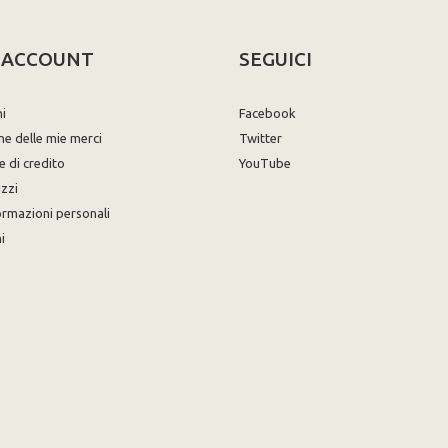
O ACCOUNT
SEGUICI
ni
Facebook
ne delle mie merci
Twitter
e di credito
YouTube
izzi
ormazioni personali
i