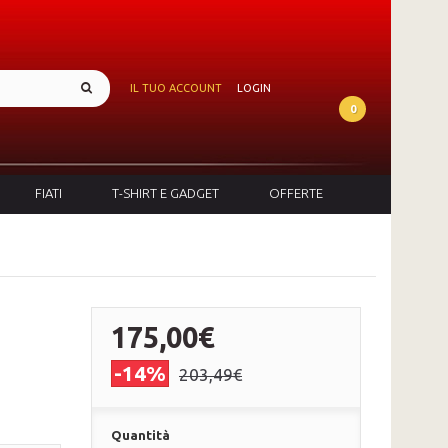
IL TUO ACCOUNT
LOGIN
0
FIATI
T-SHIRT E GADGET
OFFERTE
175,00€
-14%
203,49€
Quantità