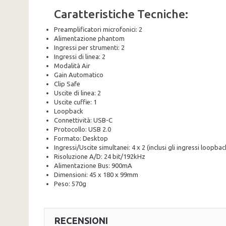
Caratteristiche Tecniche:
Preamplificatori microfonici: 2
Alimentazione phantom
Ingressi per strumenti: 2
Ingressi di linea: 2
Modalità Air
Gain Automatico
Clip Safe
Uscite di linea: 2
Uscite cuffie: 1
Loopback
Connettività: USB-C
Protocollo: USB 2.0
Formato: Desktop
Ingressi/Uscite simultanei: 4 x 2 (inclusi gli ingressi loopbac
Risoluzione A/D: 24 bit/192kHz
Alimentazione Bus: 900mA
Dimensioni: 45 x 180 x 99mm
Peso: 570g
RECENSIONI