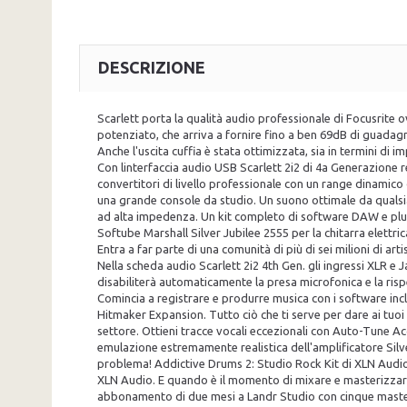
DESCRIZIONE
Scarlett porta la qualità audio professionale di Focusrite 
potenziato, che arriva a fornire fino a ben 69dB di guadagn
Anche l'uscita cuffia è stata ottimizzata, sia in termini d
Con linterfaccia audio USB Scarlett 2i2 di 4a Generazione r
convertitori di livello professionale con un range dinamico d
una grande console da studio. Un suono ottimale da qualsias
ad alta impedenza. Un kit completo di software DAW e plug-
Softube Marshall Silver Jubilee 2555 per la chitarra elettri
Entra a far parte di una comunità di più di sei milioni di arti
Nella scheda audio Scarlett 2i2 4th Gen. gli ingressi XLR e J
disabiliterà automaticamente la presa microfonica e la risp
Comincia a registrare e produrre musica con i software inclu
Hitmaker Expansion. Tutto ciò che ti serve per dare ai tuoi
settore. Ottieni tracce vocali eccezionali con Auto-Tune Acc
emulazione estremamente realistica dell'amplificatore Silv
problema! Addictive Drums 2: Studio Rock Kit di XLN Audio è
XLN Audio. E quando è il momento di mixare e masterizzare l
abbonamento di due mesi a Landr Studio con cinque master