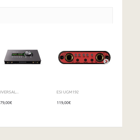
IVERSAL...
ESI UGM192
ESI...
079,00€
119,00€
169,00€