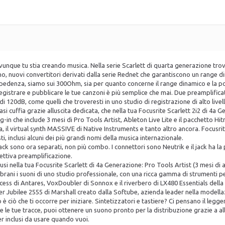
ovunque tu stia creando musica. Nella serie Scarlett di quarta generazione trov
o, nuovi convertitori derivati dalla serie Rednet che garantiscono un range din
i impedenza, siamo sui 300Ohm, sia per quanto concerne il range dinamico e la p
egistrare e pubblicare le tue canzoni è più semplice che mai. Due preamplificat
i 120dB, come quelli che troveresti in uno studio di registrazione di alto livello
i cuffia grazie alluscita dedicata, che nella tua Focusrite Scarlett 2i2 di 4a 
in che include 3 mesi di Pro Tools Artist, Ableton Live Lite e il pacchetto Hi
ca, il virtual synth MASSIVE di Native Instruments e tanto altro ancora. Focusri
sti, inclusi alcuni dei più grandi nomi della musica internazionale.
ack sono ora separati, non più combo. I connettori sono Neutrik e il jack ha la 
ettiva preamplificazione.
si nella tua Focusrite Scarlett di 4a Generazione: Pro Tools Artist (3 mesi di 
 brani i suoni di uno studio professionale, con una ricca gamma di strumenti pe
ess di Antares, VoxDoubler di Sonnox e il riverbero di LX480 Essentials della R
er Jubilee 2555 di Marshall creato dalla Softube, azienda leader nella modella
 ciò che ti occorre per iniziare. Sintetizzatori e tastiere? Ci pensano il le
e tue tracce, puoi ottenere un suono pronto per la distribuzione grazie a all'
 inclusi da usare quando vuoi.