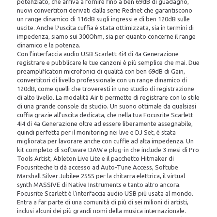
potenziato, che arriva a fornire fino a ben 69dB di guadagno,
nuovi convertitori derivati dalla serie Rednet che garantiscono
un range dinamico di 116dB sugli ingressi e di ben 120dB sulle
uscite. Anche l?uscita cuffia è stata ottimizzata, sia in termini di
impedenza, siamo sui 300Ohm, sia per quanto concerne il range
dinamico e la potenza.
Con l'interfaccia audio USB Scarlett 4i4 di 4a Generazione
registrare e pubblicare le tue canzoni è più semplice che mai. Due
preamplificatori microfonici di qualità con ben 69dB di Gain,
convertitori di livello professionale con un range dinamico di
120dB, come quelli che troveresti in uno studio di registrazione
di alto livello. La modalità Air ti permette di registrare con lo stile
di una grande console da studio. Un suono ottimale da qualsiasi
cuffia grazie all'uscita dedicata, che nella tua Focusrite Scarlett
4i4 di 4a Generazione oltre ad essere liberamente assegnabile,
quindi perfetta per il monitoring nei live e DJ Set, è stata
migliorata per lavorare anche con cuffie ad alta impedenza. Un
kit completo di software DAW e plug-in che include 3 mesi di Pro
Tools Artist, Ableton Live Lite e il pacchetto Hitmaker di
Focusriteche ti dà accesso ad Auto-Tune Access, Softube
Marshall Silver Jubilee 2555 per la chitarra elettrica, il virtual
synth MASSIVE di Native Instruments e tanto altro ancora.
Focusrite Scarlett è l'interfaccia audio USB più usata al mondo.
Entra a far parte di una comunità di più di sei milioni di artisti,
inclusi alcuni dei più grandi nomi della musica internazionale.