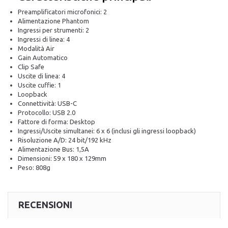
Preamplificatori microfonici: 2
Alimentazione Phantom
Ingressi per strumenti: 2
Ingressi di linea: 4
Modalità Air
Gain Automatico
Clip Safe
Uscite di linea: 4
Uscite cuffie: 1
Loopback
Connettività: USB-C
Protocollo: USB 2.0
Fattore di forma: Desktop
Ingressi/Uscite simultanei: 6 x 6 (inclusi gli ingressi loopback)
Risoluzione A/D: 24 bit/192 kHz
Alimentazione Bus: 1,5A
Dimensioni: 59 x 180 x 129mm
Peso: 808g
RECENSIONI