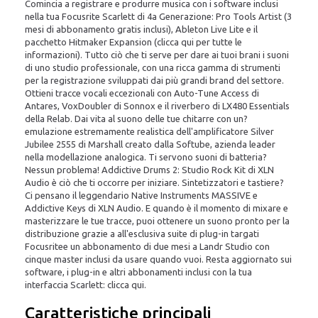
Comincia a registrare e produrre musica con i software inclusi
nella tua Focusrite Scarlett di 4a Generazione: Pro Tools Artist (3
mesi di abbonamento gratis inclusi), Ableton Live Lite e il
pacchetto Hitmaker Expansion (clicca qui per tutte le
informazioni). Tutto ciò che ti serve per dare ai tuoi brani i suoni
di uno studio professionale, con una ricca gamma di strumenti
per la registrazione sviluppati dai più grandi brand del settore.
Ottieni tracce vocali eccezionali con Auto-Tune Access di
Antares, VoxDoubler di Sonnox e il riverbero di LX480 Essentials
della Relab. Dai vita al suono delle tue chitarre con un?
emulazione estremamente realistica dell'amplificatore Silver
Jubilee 2555 di Marshall creato dalla Softube, azienda leader
nella modellazione analogica. Ti servono suoni di batteria?
Nessun problema! Addictive Drums 2: Studio Rock Kit di XLN
Audio è ciò che ti occorre per iniziare. Sintetizzatori e tastiere?
Ci pensano il leggendario Native Instruments MASSIVE e
Addictive Keys di XLN Audio. E quando è il momento di mixare e
masterizzare le tue tracce, puoi ottenere un suono pronto per la
distribuzione grazie a all'esclusiva suite di plug-in targati
Focusritee un abbonamento di due mesi a Landr Studio con
cinque master inclusi da usare quando vuoi. Resta aggiornato sui
software, i plug-in e altri abbonamenti inclusi con la tua
interfaccia Scarlett: clicca qui.
Caratteristiche principali