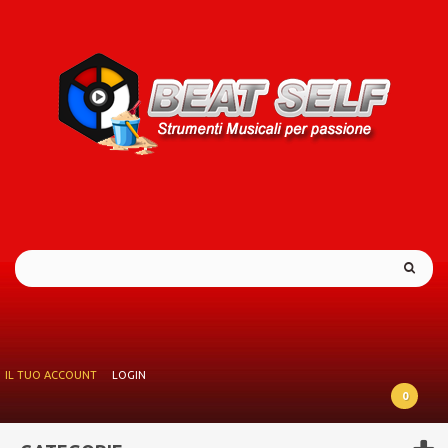
IL TUO ACCOUNT
LOGIN
0