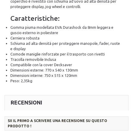
coperchio è rivestito con schiuma ad'uovo ad alta densità per
proteggere display, jog wheel e controlli.
Caratteristiche:
Gomma piuma modellata EVA Durashock da 8mm leggera e
guscio esterno in poliestere
Cerniera robusta
Schiuma ad alta densità per proteggere manopole, fader, ruote
e display
Comode maniglie rinforzate per il trasporto con rivetti
Tracolla removibile Inclusa
Compatibile con la cover Decksaver
Dimensioni esterne: 770 x 540 x 130mm
Dimensioni interne: 750 x 515 x 120mm
Peso: 2,35kg
RECENSIONI
SII IL PRIMO A SCRIVERE UNA RECENSIONE SU QUESTO
PRODOTTO !