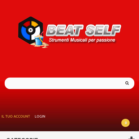
IL TUO ACCOUNT
LOGIN
0