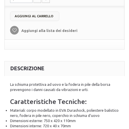
AGGIUNGI AL CARRELLO
Aggiungi alla lista dei desideri
DESCRIZIONE
La schiuma protettiva ad uovo e la fodera in pile della borsa
prevengono i danni causati da vibrazioni e urti.
Caratteristiche Tecniche:
Materiali: corpo modellato in EVA Durashock, poliestere balistico
nero, fodera in pile nero, coperchio in schiuma d'uovo
Dimensioni esterne: 750 x 420 x 110mm
Dimensioni interne: 720 x 40 x 70mm