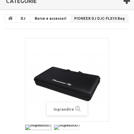
CATEGORIE
DJ
Borse e accessori
PIONEER DJ DJC-FLX10 Bag
Ingrandire