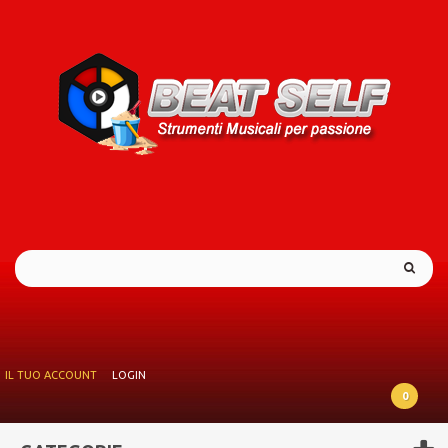
IL TUO ACCOUNT
LOGIN
0