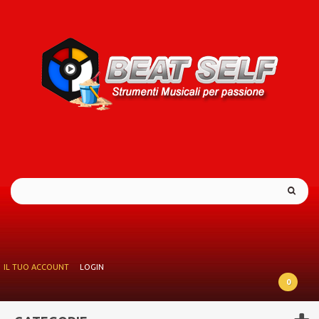
IL TUO ACCOUNT
LOGIN
0