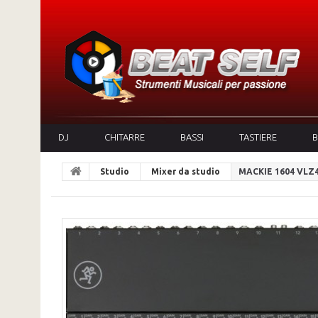
DJ
CHITARRE
BASSI
TASTIERE
B
Studio
Mixer da studio
MACKIE 1604 VLZ