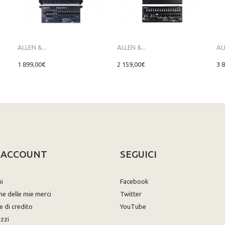
ALLEN &...
ALLEN &...
AL
1 899,00€
2 159,00€
3 
O ACCOUNT
SEGUICI
ni
Facebook
ne delle mie merci
Twitter
e di credito
YouTube
izzi