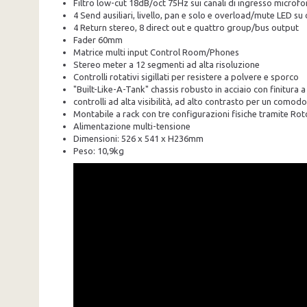
Filtro low-cut 18dB/oct 75Hz sui canali di ingresso microfon
4 Send ausiliari, livello, pan e solo e overload/mute LED su
4 Return stereo, 8 direct out e quattro group/bus output
Fader 60mm
Matrice multi input Control Room/Phones
Stereo meter a 12 segmenti ad alta risoluzione
Controlli rotativi sigillati per resistere a polvere e sporco
"Built-Like-A-Tank" chassis robusto in acciaio con finitura 
controlli ad alta visibilità, ad alto contrasto per un comod
Montabile a rack con tre configurazioni fisiche tramite 
Alimentazione multi-tensione
Dimensioni: 526 x 541 x H236mm
Peso: 10,9kg