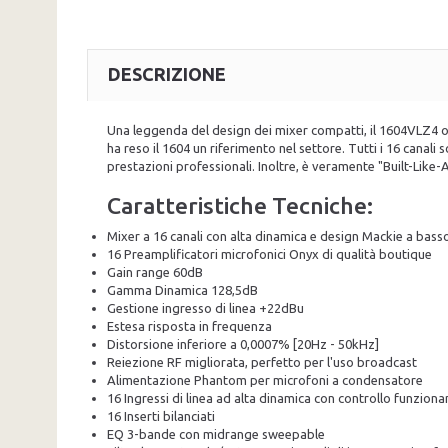
DESCRIZIONE
Una leggenda del design dei mixer compatti, il 1604VLZ4 
ha reso il 1604 un riferimento nel settore. Tutti i 16 canali 
prestazioni professionali. Inoltre, è veramente "Built-Like-
Caratteristiche Tecniche:
Mixer a 16 canali con alta dinamica e design Mackie a bas
16 Preamplificatori microfonici Onyx di qualità boutique
Gain range 60dB
Gamma Dinamica 128,5dB
Gestione ingresso di linea +22dBu
Estesa risposta in frequenza
Distorsione inferiore a 0,0007% [20Hz - 50kHz]
Reiezione RF migliorata, perfetto per l'uso broadcast
Alimentazione Phantom per microfoni a condensatore
16 Ingressi di linea ad alta dinamica con controllo funzio
16 Inserti bilanciati
EQ 3-bande con midrange sweepable