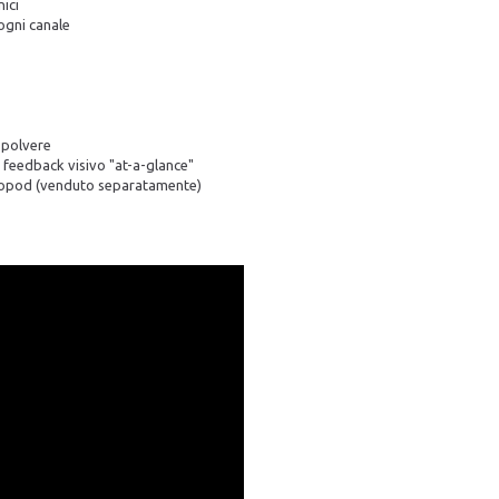
ici
 ogni canale
a polvere
o feedback visivo "at-a-glance"
Rotopod (venduto separatamente)