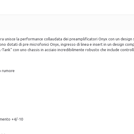
ora unisce la performance collaudata dei preamplificatori Onyx con un desi
sono dotati di pre microfonici Onyx, ingresso di linea e insert in un design compa
A-Tank" con uno chassis in acciaio incredibilmente robusto che include controlli
so rumore
namento +4/-10