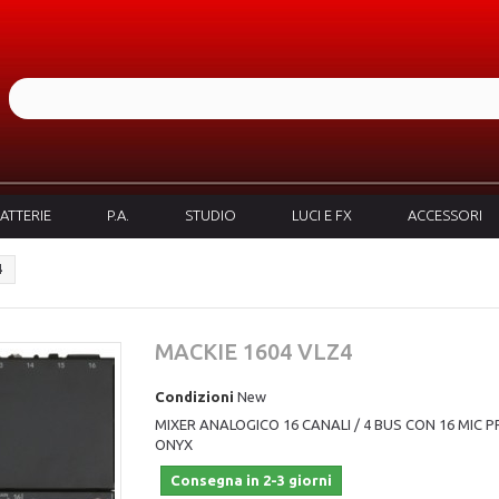
ATTERIE
P.A.
STUDIO
LUCI E FX
ACCESSORI
4
MACKIE 1604 VLZ4
Condizioni
New
MIXER ANALOGICO 16 CANALI / 4 BUS CON 16 MIC 
ONYX
Consegna in 2-3 giorni