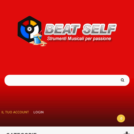
IL TUO ACCOUNT
LOGIN
0