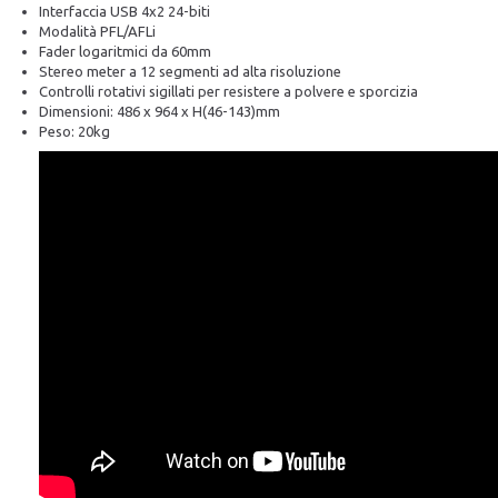
Interfaccia USB 4x2 24-biti
Modalità PFL/AFLi
Fader logaritmici da 60mm
Stereo meter a 12 segmenti ad alta risoluzione
Controlli rotativi sigillati per resistere a polvere e sporcizia
Dimensioni: 486 x 964 x H(46-143)mm
Peso: 20kg