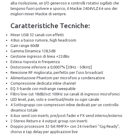
alta risoluzione, un I/O generoso e controlli rotativi sigillati che
tengono fuori polvere e sporco, il Mackie 2404VLZ4 è uno dei
migliori mixer Mackie di sempre.
Caratteristiche Tecniche:
Mixer USB 32 canali con effetti
4 Bus a basso rumore, high headroom
Gain range 60dB
Gamma Dinamica 128,5dB
Gestione ingresso di linea +22dBu
Estesa risposta in frequenza
Distorsione inferiore a 0,0007% [20Hz - 50kHz]
Reiezione RF migliorata, perfetto per l'uso broadcast
Alimentazione Phantom per microfoni a condensatore
Compressione dedicata inline channel
EQ 3-bande con midrange sweepable
Filtro low-cut 18dB/oct 100Hz sui canali di ingresso microfonici
LED level, pan, solo e overload/mute su ogni canale
4 Sottogruppi con compressori inline dedicati per un controllo
dinamico totale
6 Aux send con inserti, pre/post fader e FX send interno/esterno
2 Stereo Return e 4 output group con inserti
Doppio processore 32-bit RMFX+ con 24 riverberi "Gig Ready",
chorus e tap delay per applicazioni live