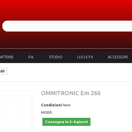
ATTERIE
P.A.
STUDIO
LUCI E FX
ACCESSORI
260
OMNITRONIC Em 260
Condizioni
New
MIXER
Consegna in 3-4 giorni