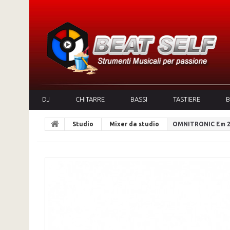
DJ
CHITARRE
BASSI
TASTIERE
B
Studio
Mixer da studio
OMNITRONIC Em 