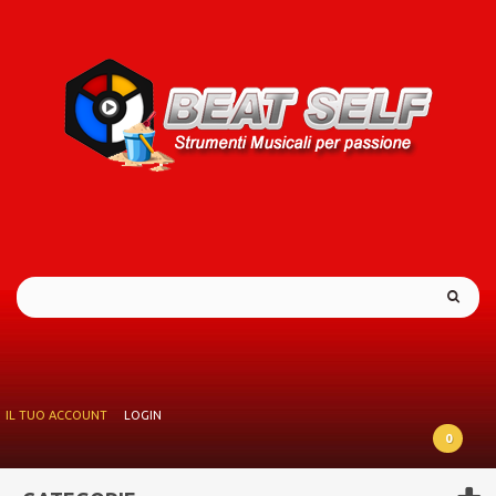
IL TUO ACCOUNT
LOGIN
0