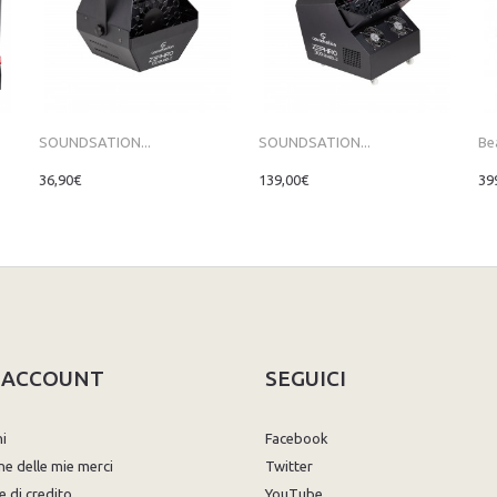
SOUNDSATION...
SOUNDSATION...
Be
36,90€
139,00€
39
O ACCOUNT
SEGUICI
ni
Facebook
ne delle mie merci
Twitter
e di credito
YouTube