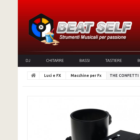
DJ
CHITARRE
BASSI
TASTIERE
B
Luci e FX
Macchine per Fx
THE CONFETTI 