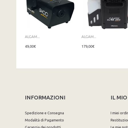
ALGAM...
ALGAM...
49,00€
179,00€
INFORMAZIONI
IL MI
Spedizione e Consegna
I miei ordi
Modalità di Pagamento
Restituzio
Garanzia dei prodotti
Le mie not