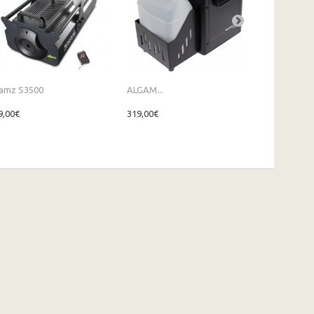
amz S3500
ALGAM...
ALGAM...
9,00€
319,00€
1 249,00€