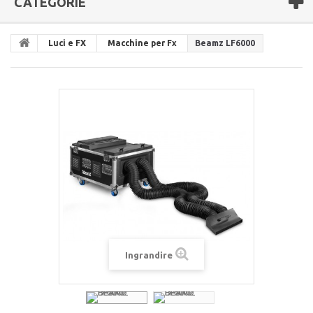
CATEGORIE
Luci e FX
Macchine per Fx
Beamz LF6000
Ingrandire