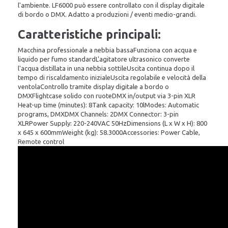
l'ambiente. LF6000 può essere controllato con il display digitale
di bordo o DMX. Adatto a produzioni / eventi medio-grandi.
Caratteristiche principali:
Macchina professionale a nebbia bassaFunziona con acqua e
liquido per fumo standardL'agitatore ultrasonico converte
l'acqua distillata in una nebbia sottileUscita continua dopo il
tempo di riscaldamento inizialeUscita regolabile e velocità della
ventolaControllo tramite display digitale a bordo o
DMXFlightcase solido con ruoteDMX in/output via 3-pin XLR
Heat-up time (minutes): 8Tank capacity: 10lModes: Automatic
programs, DMXDMX Channels: 2DMX Connector: 3-pin
XLRPower Supply: 220-240VAC 50HzDimensions (L x W x H): 800
x 645 x 600mmWeight (kg): 58.3000Accessories: Power Cable,
Remote control