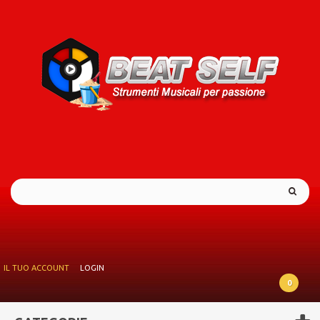
IL TUO ACCOUNT
LOGIN
0