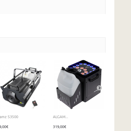
amz S3500
ALGAM...
ALGAM...
9,00€
319,00€
1 249,00€