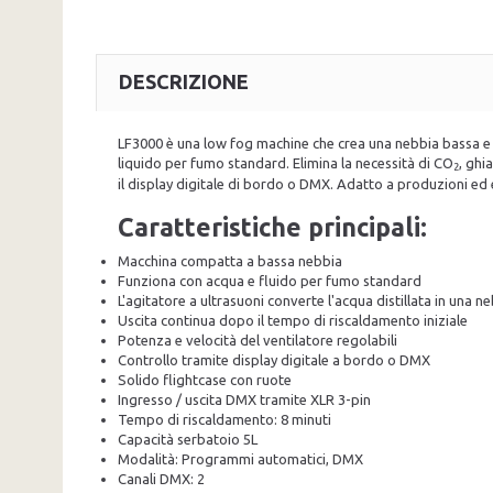
DESCRIZIONE
LF3000 è una low fog machine che crea una nebbia bassa e co
liquido per fumo standard. Elimina la necessità di CO
, ghi
2
il display digitale di bordo o DMX. Adatto a produzioni ed 
Caratteristiche principali:
Macchina compatta a bassa nebbia
Funziona con acqua e fluido per fumo standard
L'agitatore a ultrasuoni converte l'acqua distillata in una ne
Uscita continua dopo il tempo di riscaldamento iniziale
Potenza e velocità del ventilatore regolabili
Controllo tramite display digitale a bordo o DMX
Solido flightcase con ruote
Ingresso / uscita DMX tramite XLR 3-pin
Tempo di riscaldamento: 8 minuti
Capacità serbatoio 5L
Modalità: Programmi automatici, DMX
Canali DMX: 2