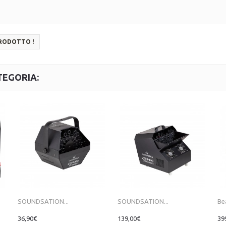
PRODOTTO !
TEGORIA:
SOUNDSATION...
SOUNDSATION...
Be
36,90€
139,00€
39