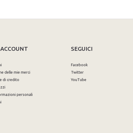
O ACCOUNT
SEGUICI
ni
Facebook
ne delle mie merci
Twitter
e di credito
YouTube
izzi
ormazioni personali
i