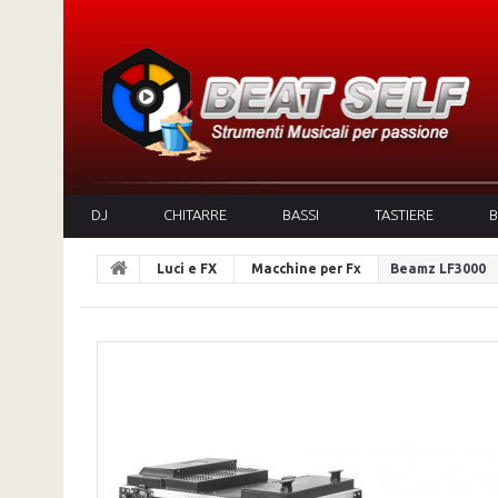
DJ
CHITARRE
BASSI
TASTIERE
B
Luci e FX
Macchine per Fx
Beamz LF3000