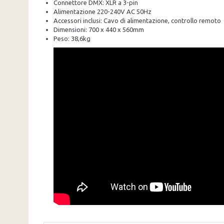
Connettore DMX: XLR a 3-pin
Alimentazione 220-240V AC 50Hz
Accessori inclusi: Cavo di alimentazione, controllo remoto
Dimensioni: 700 x 440 x 560mm
Peso: 38,6kg