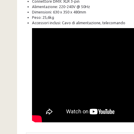
Connettore DMX: XLR 3-pin
Alimentazione: 220-240V @ 50Hz
Dimensioni: 630 x 350 x 480mm
Peso: 25,6kg
Accessori inclusi: Cavo di alimentazione, telecomando