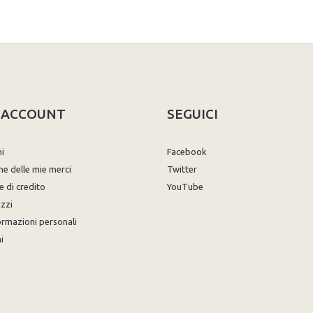
O ACCOUNT
SEGUICI
ni
Facebook
ne delle mie merci
Twitter
e di credito
YouTube
izzi
ormazioni personali
i