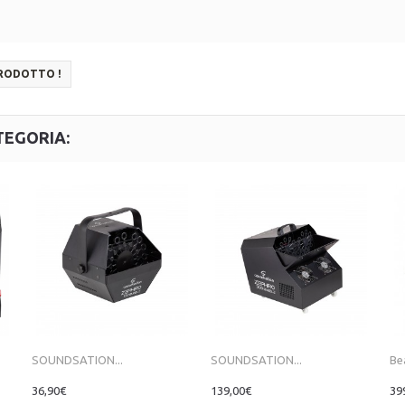
PRODOTTO !
TEGORIA:
SOUNDSATION...
SOUNDSATION...
Be
36,90€
139,00€
39