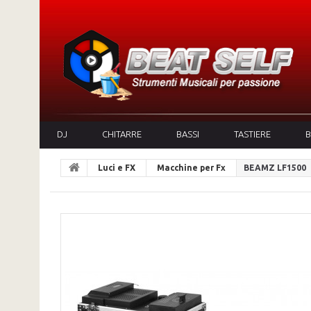
DJ
CHITARRE
BASSI
TASTIERE
B
Luci e FX
Macchine per Fx
BEAMZ LF1500