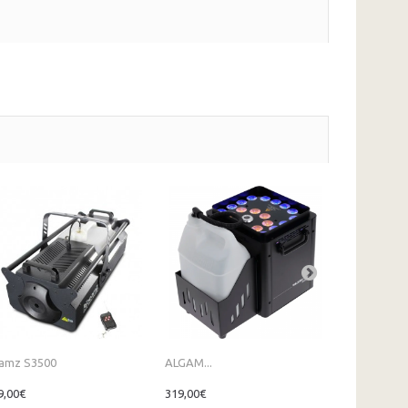
amz S3500
ALGAM...
ALGAM...
9,00€
319,00€
1 249,00€