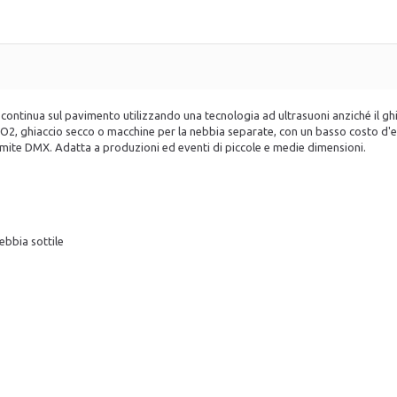
ontinua sul pavimento utilizzando una tecnologia ad ultrasuoni anziché il ghi
i CO2, ghiaccio secco o macchine per la nebbia separate, con un basso costo d
ramite DMX. Adatta a produzioni ed eventi di piccole e medie dimensioni.
nebbia sottile