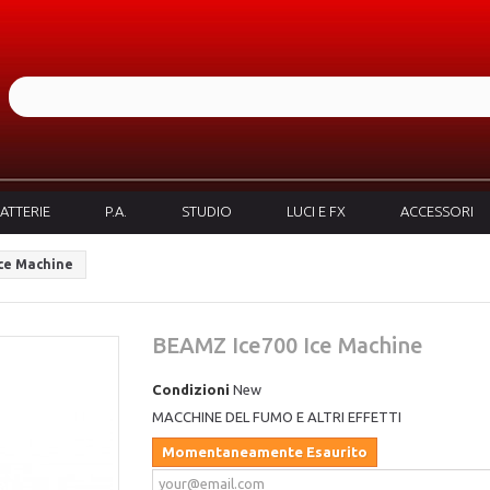
ATTERIE
P.A.
STUDIO
LUCI E FX
ACCESSORI
ce Machine
BEAMZ Ice700 Ice Machine
Condizioni
New
MACCHINE DEL FUMO E ALTRI EFFETTI
Momentaneamente Esaurito