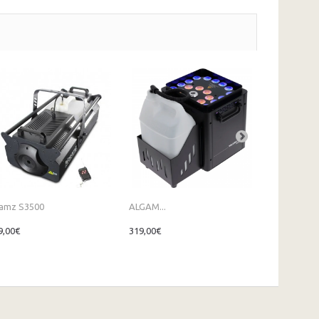
amz S3500
ALGAM...
ALGAM...
9,00€
319,00€
1 249,00€