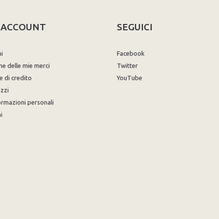
O ACCOUNT
SEGUICI
ni
Facebook
ne delle mie merci
Twitter
e di credito
YouTube
izzi
ormazioni personali
i