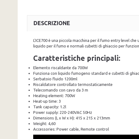
DESCRIZIONE
L'ICE700 è una piccola macchina per il fumo entry level che 
liquido per il fumo e normali cubetti di ghiaccio per funzio
Caratteristiche principali:
Elemento riscaldante da 700W
Funziona con liquido fumogeno standard e cubetti di ghia
Serbatoio fluido 1200ml
Riscaldatore controllato termostaticamente
Telecomando con cavo da 3 m
Heating element: 700W
Heat-up time: 3
Tank capacity: 1.2l
Power supply: 220-240VAC 50Hz
Dimensions (L x W x H): 415 x 215 x 213mm
Weight: 4,60
Accessories: Power cable, Remote control