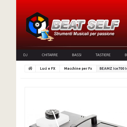
DJ
CHITARRE
BASSI
TASTIERE
B
Luci e FX
Macchine per Fx
BEAMZ Ice700 I