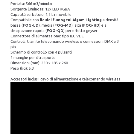
Portata: 566 m3/minuto
Sorgente luminosa: 12x LED RGBA
Capacità serbatoio: 1,2 L rimovibile
Compatibile con
liquidi fumogeni Algam Lighting
a densità
bassa (
FOG-LD
), media (
FOG-MD
), alta (
FOG-HD
) e a
dissipazione rapida (
FOG-QD
) per effetto geyser
Connettore di alimentazione: tipo IEC VDE
Controlli: tramite telecomando wireless o connessioni DMX a 3
pin
Schermo di controllo con 4 pulsanti
2 maniglie per il trasporto
Dimensioni (mm): 250 x 185 x 260
Peso (kg): 5,3
Accessori inclusi: cavo di alimentazione e telecomando wireless