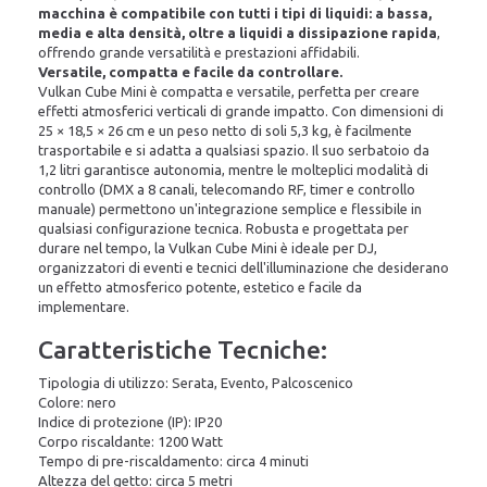
macchina è compatibile con tutti i tipi di liquidi: a bassa,
media e alta densità, oltre a liquidi a dissipazione rapida
,
offrendo grande versatilità e prestazioni affidabili.
Versatile, compatta e facile da controllare.
Vulkan Cube Mini è compatta e versatile, perfetta per creare
effetti atmosferici verticali di grande impatto. Con dimensioni di
25 × 18,5 × 26 cm e un peso netto di soli 5,3 kg, è facilmente
trasportabile e si adatta a qualsiasi spazio. Il suo serbatoio da
1,2 litri garantisce autonomia, mentre le molteplici modalità di
controllo (DMX a 8 canali, telecomando RF, timer e controllo
manuale) permettono un'integrazione semplice e flessibile in
qualsiasi configurazione tecnica. Robusta e progettata per
durare nel tempo, la Vulkan Cube Mini è ideale per DJ,
organizzatori di eventi e tecnici dell'illuminazione che desiderano
un effetto atmosferico potente, estetico e facile da
implementare.
Caratteristiche Tecniche:
Tipologia di utilizzo: Serata, Evento, Palcoscenico
Colore: nero
Indice di protezione (IP): IP20
Corpo riscaldante: 1200 Watt
Tempo di pre-riscaldamento: circa 4 minuti
Altezza del getto: circa 5 metri