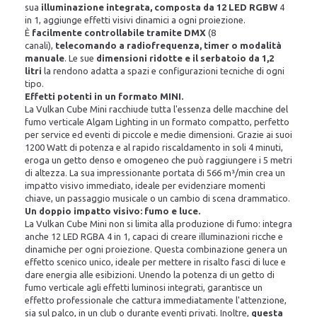
sua
illuminazione integrata, composta da 12 LED RGBW
4
in 1, aggiunge effetti visivi dinamici a ogni proiezione.
È
facilmente controllabile tramite DMX
(8
canali),
telecomando a radiofrequenza, timer o modalità
manuale
. Le sue
dimensioni ridotte e il serbatoio da 1,2
litri
la rendono adatta a spazi e configurazioni tecniche di ogni
tipo.
Effetti potenti in un formato MINI.
La Vulkan Cube Mini racchiude tutta l'essenza delle macchine del
fumo verticale Algam Lighting in un formato compatto, perfetto
per service ed eventi di piccole e medie dimensioni. Grazie ai suoi
1200 Watt di potenza e al rapido riscaldamento in soli 4 minuti,
eroga un getto denso e omogeneo che può raggiungere i 5 metri
di altezza. La sua impressionante portata di 566 m³/min crea un
impatto visivo immediato, ideale per evidenziare momenti
chiave, un passaggio musicale o un cambio di scena drammatico.
Un doppio impatto visivo: fumo e luce.
La Vulkan Cube Mini non si limita alla produzione di fumo: integra
anche 12 LED RGBA 4 in 1, capaci di creare illuminazioni ricche e
dinamiche per ogni proiezione. Questa combinazione genera un
effetto scenico unico, ideale per mettere in risalto fasci di luce e
dare energia alle esibizioni. Unendo la potenza di un getto di
fumo verticale agli effetti luminosi integrati, garantisce un
effetto professionale che cattura immediatamente l'attenzione,
sia sul palco, in un club o durante eventi privati. Inoltre,
questa