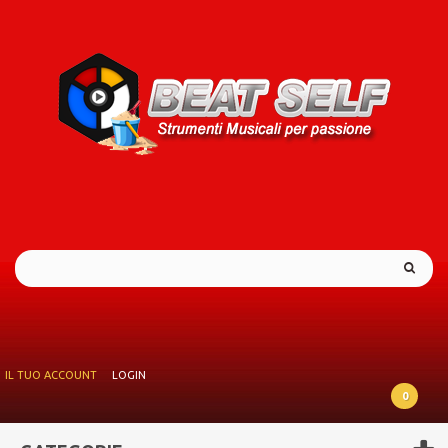
IL TUO ACCOUNT
LOGIN
0