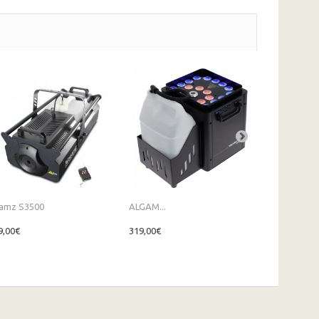
amz S3500
ALGAM...
ALGAM...
9,00€
319,00€
1 249,00€