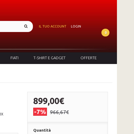
IL TUO ACCOUNT
LOGIN
0
FIATI
T-SHIRT E GADGET
OFFERTE
899,00€
-7%
966,67€
MX
Quantità