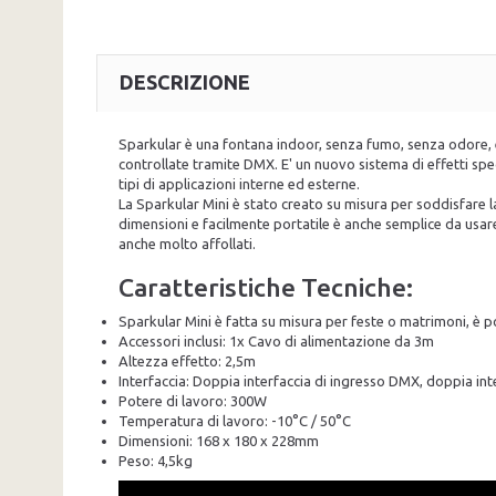
DESCRIZIONE
Sparkular è una fontana indoor, senza fumo, senza odore, e
controllate tramite DMX. E' un nuovo sistema di effetti speci
tipi di applicazioni interne ed esterne.
La Sparkular Mini è stato creato su misura per soddisfare la
dimensioni e facilmente portatile è anche semplice da usare 
anche molto affollati.
Caratteristiche Tecniche:
Sparkular Mini è fatta su misura per feste o matrimoni, è p
Accessori inclusi: 1x Cavo di alimentazione da 3m
Altezza effetto: 2,5m
Interfaccia: Doppia interfaccia di ingresso DMX, doppia in
Potere di lavoro: 300W
Temperatura di lavoro: -10°C / 50°C
Dimensioni: 168 x 180 x 228mm
Peso: 4,5kg