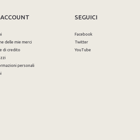
O ACCOUNT
SEGUICI
ni
Facebook
ne delle mie merci
Twitter
e di credito
YouTube
izzi
ormazioni personali
i