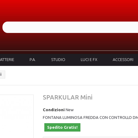
ATTERIE
P.A.
STUDIO
LUCI E FX
ACCESSORI
i
SPARKULAR Mini
Condizioni
New
FONTANA LUMINOSA FREDDA CON CONTROLLO D
Spedito Gratis!