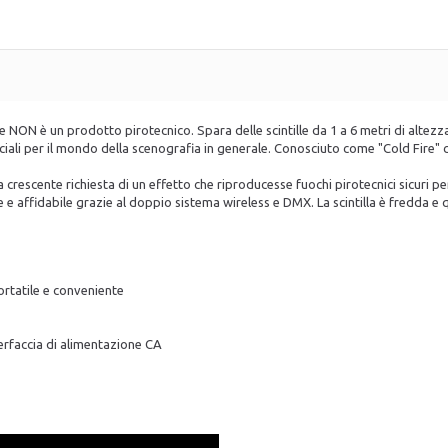
 NON è un prodotto pirotecnico. Spara delle scintille da 1 a 6 metri di altezz
ali per il mondo della scenografia in generale. Conosciuto come "Cold Fire" che 
 crescente richiesta di un effetto che riproducesse fuochi pirotecnici sicuri pe
e affidabile grazie al doppio sistema wireless e DMX. La scintilla è fredda e qu
ortatile e conveniente
terfaccia di alimentazione CA