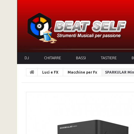
DJ
CHITARRE
BASSI
TASTIERE
B
Luci e FX
Macchine per Fx
SPARKULAR Min