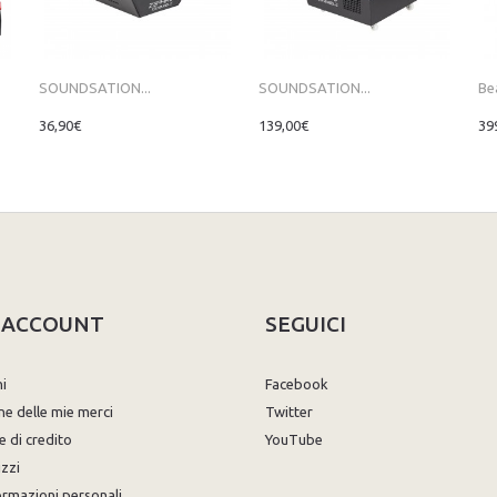
SOUNDSATION...
SOUNDSATION...
Be
36,90€
139,00€
39
O ACCOUNT
SEGUICI
ni
Facebook
ne delle mie merci
Twitter
e di credito
YouTube
izzi
ormazioni personali