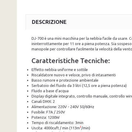
DESCRIZIONE
DJ-700 è una mini macchina per la nebbia facile da usare. 
ininterrottamente per 11 ore a piena potenza. Sia sospeso c
manopole per controllare facilmente la velocità della ventola
Caratteristiche Tecniche:
Effetto nebbia uniforme e sottile
Riscaldatore nuovo e veloce, privo di intasamenti
Basso rumore e protezione ambientale
Serbatoio del fluido da 3 litri (12,5 ore a piena potenza)
Fluido a base d'acqua
Display digitale integrato, controllo manuale, controllo wi
Canali DMX: 2
Alimentazione: 220V - 240V 50/60Hz
Fusibile: F7A / 250V
Potenza: 1200W
Tempo di riscaldamento: 3min
3
Uscita: 4000cuft / min (113m
/min)