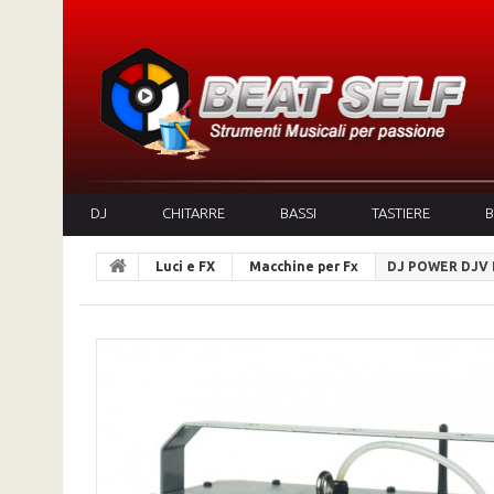
DJ
CHITARRE
BASSI
TASTIERE
B
Luci e FX
Macchine per Fx
DJ POWER DJV 