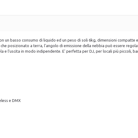
Con un basso consumo di liquido ed un peso di soli 6kg, dimensioni compatte ed
he posizionato a terra, l'angolo di emissione della nebbia può essere regolat
 e l'uscita in modo indipendente. E' perfetta per DJ, per locali più piccoli, bar
reless e DMX