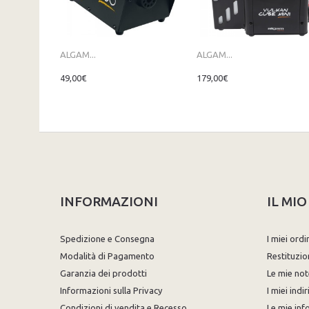
ALGAM...
ALGAM...
49,00€
179,00€
INFORMAZIONI
IL MI
Spedizione e Consegna
I miei ordi
Modalità di Pagamento
Restituzio
Garanzia dei prodotti
Le mie not
Informazioni sulla Privacy
I miei indir
Condizioni di vendita e Recesso
Le mie inf