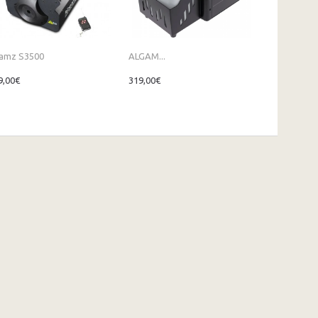
amz S3500
ALGAM...
ALGAM...
9,00€
319,00€
1 249,00€